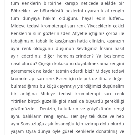
tüm Renklerin birbirine karışıp neticede alelâde bir
Böbrekleri ve böbreküstü bezlerini uyaran kızıl rengin
tüm dünyaya hakim olduğunu hayal edin lütfen…
Mideye tedavi kromoterapi sarı renk Yiyeceklerin çekici
Renklerini silin gözlerinizden Afiyetle içtiğiniz çorba ile
tabağınızın, tabak ile kaşığınızın hatta elinizin, kaşınızın
aynı renk olduğunu düşünün Sevdiğiniz İnsanı nasıl
ayır ederdiniz diğer hemcinslerinden? Ya beslenme
nasıl olurdu? Çiçeğin kokusunu duyabilmek ama rengini
görememek ne kadar tatmin ederdi bizi? Mideye tedavi
kromoterapi sarı renk Evren için de pek de itina e değer
bulmadığımız bu küçük ayrıntıyı yitirdiğimizi düşünelim
bir anlığına Mideye tedavi kromoterapi sarı renk
Yitirilen birçok güzellik gibi nasıl da büyürdü gerekliliği
gözümüzde… Denizin, bulutların ve gökyüzünün rengi
aynı, balıkların rengi aynı… Her şey tek düze ve hep
aynı Sonsuzluğa aşık İnsanoğlu için ızdırap dolu olurdu
yaşam Oysa dünya öyle güzel Renklerle donatılmış ve