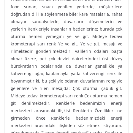
food sunan, snack yenilen yerlerde; müşterilere
doğrudan dil ile söylenmese bile; kare masalarla, rahat
olmayan sandalyelerle, duvarların döşemelerin ve
yerlerin Renkleriyle İnsanların bedenlerine; burada çok
oturma hemen yemeğini ye ve git. Mideye tedavi
kromoterapi sarı renk Ye ve git. Ye ve git. mesajı ve
rilmektedir gönderilmektedir. Valilerin odaları başta
olmak üzere, pek çok devlet dairelerindeki üst düzey
bürokratların odalarında da duvarlar genellikle ya
kahverengi ağaç kaplamayla yada kahverengi renk ile
boyanmıştır ki, bu şekliyle odanın duvarlarının rengiyle
gelenlere ve rilen mesajda; Çok oturma, çabuk git.
Mideye tedavi kromoterapi sarı renk Çok oturma hemen
git denilmektedir. Renklerle bedenimizin enerji
merkezleri arasındaki ilişkisi Renklerin Özellikleri ne
girmeden önce Renklerle bedenimizdeki enerji
merkezleri arasındaki ilişkiden söz etmek istiyorum.
Vücudumuzda 7 tane “enerji merkezi” vardır. Bunların