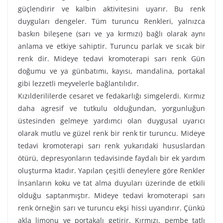
güçlendirir ve kalbin aktivitesini uyarır. Bu renk
duyguları dengeler. Tüm turuncu Renkleri, yalnızca
baskın bileşene (sarı ve ya kırmızı) bağlı olarak aynı
anlama ve etkiye sahiptir. Turuncu parlak ve sıcak bir
renk dir. Mideye tedavi kromoterapi sarı renk Gün
doğumu ve ya günbatımı, kayısı, mandalina, portakal
gibi lezzetli meyvelerle bağlantılıdır.
Kızılderililerde cesaret ve fedakarlığı simgelerdi. Kırmız
daha agresif ve tutkulu olduğundan, yorgunluğun
üstesinden gelmeye yardımcı olan duygusal uyarıcı
olarak mutlu ve güzel renk bir renk tir turuncu. Mideye
tedavi kromoterapi sarı renk yukarıdaki hususlardan
ötürü, depresyonların tedavisinde faydalı bir ek yardım
oluşturma ktadır. Yapılan çeşitli deneylere göre Renkler
İnsanların koku ve tat alma duyuları üzerinde de etkili
olduğu saptanmıştır. Mideye tedavi kromoterapi sarı
renk örneğin sarı ve turuncu ekşi hissi uyandırır. Çünkü
akla limonu ve portakalı getirir. Kırmızı, pembe tatlı