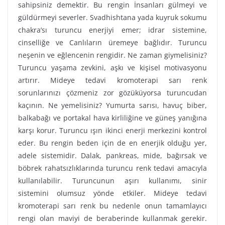
sahipsiniz demektir. Bu rengin İnsanları gülmeyi ve
güldürmeyi severler. Svadhishtana yada kuyruk sokumu
chakra’sı turuncu enerjiyi emer; idrar sistemine,
cinselliğe ve Canlıların üremeye bağlıdır. Turuncu
neşenin ve eğlencenin rengidir. Ne zaman giymelisiniz?
Turuncu yaşama zevkini, aşkı ve kişisel motivasyonu
artırır. Mideye tedavi kromoterapi sarı renk
sorunlarınızı çözmeniz zor gözüküyorsa turuncudan
kaçının. Ne yemelisiniz? Yumurta sarısı, havuç biber,
balkabağı ve portakal hava kirliliğine ve güneş yanığına
karşı korur. Turuncu ışın ikinci enerji merkezini kontrol
eder. Bu rengin beden için de en enerjik olduğu yer,
adele sistemidir. Dalak, pankreas, mide, bağırsak ve
böbrek rahatsızlıklarında turuncu renk tedavi amacıyla
kullanılabilir. Turuncunun aşırı kullanımı, sinir
sistemini olumsuz yönde etkiler. Mideye tedavi
kromoterapi sarı renk bu nedenle onun tamamlayıcı
rengi olan maviyi de beraberinde kullanmak gerekir.