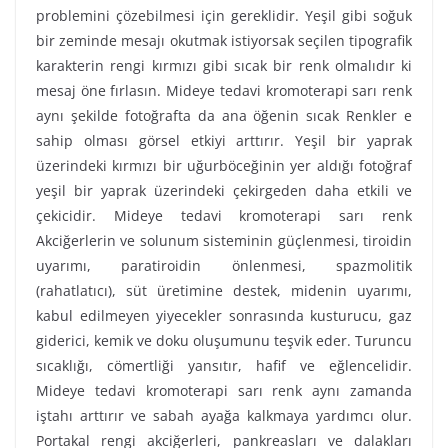
problemini çözebilmesi için gereklidir. Yeşil gibi soğuk
bir zeminde mesajı okutmak istiyorsak seçilen tipografik
karakterin rengi kırmızı gibi sıcak bir renk olmalıdır ki
mesaj öne fırlasın. Mideye tedavi kromoterapi sarı renk
aynı şekilde fotoğrafta da ana öğenin sıcak Renkler e
sahip olması görsel etkiyi arttırır. Yeşil bir yaprak
üzerindeki kırmızı bir uğurböceğinin yer aldığı fotoğraf
yeşil bir yaprak üzerindeki çekirgeden daha etkili ve
çekicidir. Mideye tedavi kromoterapi sarı renk
Akciğerlerin ve solunum sisteminin güçlenmesi, tiroidin
uyarımı, paratiroidin önlenmesi, spazmolitik
(rahatlatıcı), süt üretimine destek, midenin uyarımı,
kabul edilmeyen yiyecekler sonrasında kusturucu, gaz
giderici, kemik ve doku oluşumunu teşvik eder. Turuncu
sıcaklığı, cömertliği yansıtır, hafif ve eğlencelidir.
Mideye tedavi kromoterapi sarı renk aynı zamanda
iştahı arttırır ve sabah ayağa kalkmaya yardımcı olur.
Portakal rengi akciğerleri, pankreasları ve dalakları