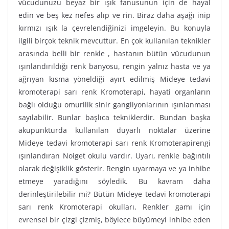
vücudunuzu beyaz bir ışık fanusunun için de hayal
edin ve beş kez nefes alıp ve rin. Biraz daha aşağı inip
kırmızı ışık la çevrelendiğinizi imgeleyin. Bu konuyla
ilgili birçok teknik mevcuttur. En çok kullanılan teknikler
arasında belli bir renkle , hastanın bütün vücudunun
ışınlandırıldığı renk banyosu, rengin yalnız hasta ve ya
ağrıyan kısma yöneldiği ayırt edilmiş Mideye tedavi
kromoterapi sarı renk Kromoterapi, hayati organların
bağlı olduğu omurilik sinir gangliyonlarının ışınlanması
sayılabilir. Bunlar başlıca tekniklerdir. Bundan başka
akupunkturda kullanılan duyarlı noktalar üzerine
Mideye tedavi kromoterapi sarı renk Kromoterapirengi
ışınlandıran Noiget okulu vardır. Uyarı, renkle bağıntılı
olarak değişiklik gösterir. Rengin uyarmaya ve ya inhibe
etmeye yaradığını söyledik. Bu kavram daha
derinleştirilebilir mi? Bütün Mideye tedavi kromoterapi
sarı renk Kromoterapi okulları, Renkler gamı için
evrensel bir çizgi çizmiş, böylece büyümeyi inhibe eden