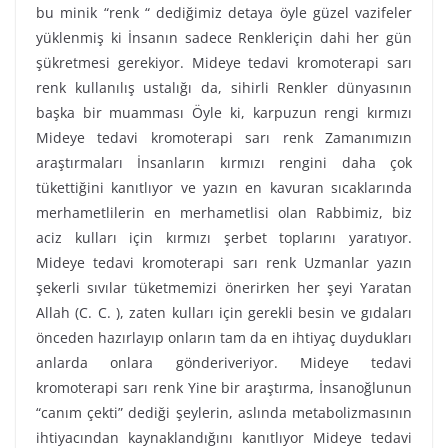
bu minik “renk “ dediğimiz detaya öyle güzel vazifeler
yüklenmiş ki İnsanın sadece Renkleriçin dahi her gün
şükretmesi gerekiyor. Mideye tedavi kromoterapi sarı
renk kullanılış ustalığı da, sihirli Renkler dünyasının
başka bir muamması Öyle ki, karpuzun rengi kırmızı
Mideye tedavi kromoterapi sarı renk Zamanımızın
araştırmaları İnsanların kırmızı rengini daha çok
tükettiğini kanıtlıyor ve yazın en kavuran sıcaklarında
merhametlilerin en merhametlisi olan Rabbimiz, biz
aciz kulları için kırmızı şerbet toplarını yaratıyor.
Mideye tedavi kromoterapi sarı renk Uzmanlar yazın
şekerli sıvılar tüketmemizi önerirken her şeyi Yaratan
Allah (C. C. ), zaten kulları için gerekli besin ve gıdaları
önceden hazırlayıp onların tam da en ihtiyaç duydukları
anlarda onlara gönderiveriyor. Mideye tedavi
kromoterapi sarı renk Yine bir araştırma, İnsanoğlunun
“canım çekti” dediği şeylerin, aslında metabolizmasının
ihtiyacından kaynaklandığını kanıtlıyor Mideye tedavi