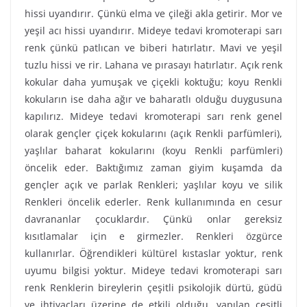
hissi uyandırır. Çünkü elma ve çileği akla getirir. Mor ve
yeşil acı hissi uyandırır. Mideye tedavi kromoterapi sarı
renk çünkü patlıcan ve biberi hatırlatır. Mavi ve yeşil
tuzlu hissi ve rir. Lahana ve pırasayı hatırlatır. Açık renk
kokular daha yumuşak ve çiçekli koktuğu; koyu Renkli
kokuların ise daha ağır ve baharatlı olduğu duygusuna
kapılırız. Mideye tedavi kromoterapi sarı renk genel
olarak gençler çiçek kokularını (açık Renkli parfümleri),
yaşlılar baharat kokularını (koyu Renkli parfümleri)
öncelik eder. Baktığımız zaman giyim kuşamda da
gençler açık ve parlak Renkleri; yaşlılar koyu ve silik
Renkleri öncelik ederler. Renk kullanımında en cesur
davrananlar çocuklardır. Çünkü onlar gereksiz
kısıtlamalar için e girmezler. Renkleri özgürce
kullanırlar. Öğrendikleri kültürel kıstaslar yoktur, renk
uyumu bilgisi yoktur. Mideye tedavi kromoterapi sarı
renk Renklerin bireylerin çeşitli psikolojik dürtü, güdü
ve ihtiyaçları üzerine de etkili olduğu, yapılan çeşitli