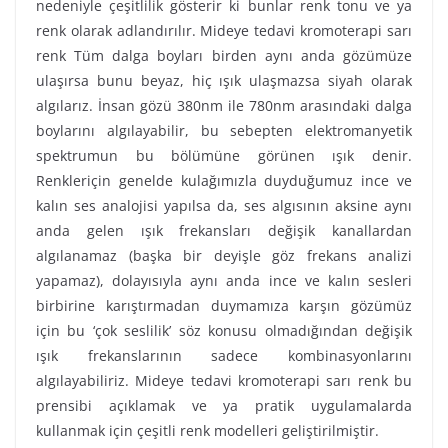
nedeniyle çeşitlilik gösterir ki bunlar renk tonu ve ya
renk olarak adlandırılır. Mideye tedavi kromoterapi sarı
renk Tüm dalga boyları birden aynı anda gözümüze
ulaşırsa bunu beyaz, hiç ışık ulaşmazsa siyah olarak
algılarız. İnsan gözü 380nm ile 780nm arasındaki dalga
boylarını algılayabilir, bu sebepten elektromanyetik
spektrumun bu bölümüne görünen ışık denir.
Renkleriçin genelde kulağımızla duyduğumuz ince ve
kalın ses analojisi yapılsa da, ses algısının aksine aynı
anda gelen ışık frekansları değişik kanallardan
algılanamaz (başka bir deyişle göz frekans analizi
yapamaz), dolayısıyla aynı anda ince ve kalın sesleri
birbirine karıştırmadan duymamıza karşın gözümüz
için bu ‘çok seslilik’ söz konusu olmadığından değişik
ışık frekanslarının sadece kombinasyonlarını
algılayabiliriz. Mideye tedavi kromoterapi sarı renk bu
prensibi açıklamak ve ya pratik uygulamalarda
kullanmak için çeşitli renk modelleri geliştirilmiştir.