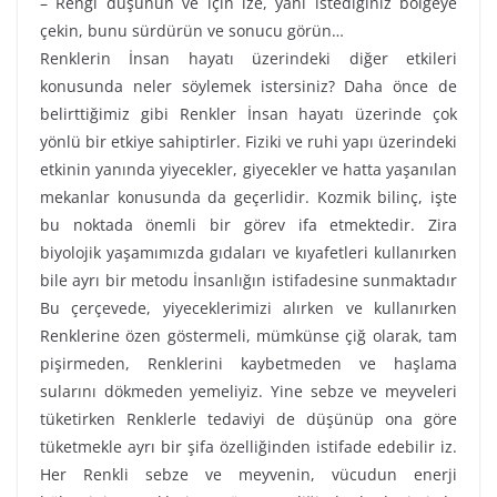
– Rengi düşünün ve için ize, yani istediğiniz bölgeye
çekin, bunu sürdürün ve sonucu görün…
Renklerin İnsan hayatı üzerindeki diğer etkileri
konusunda neler söylemek istersiniz? Daha önce de
belirttiğimiz gibi Renkler İnsan hayatı üzerinde çok
yönlü bir etkiye sahiptirler. Fiziki ve ruhi yapı üzerindeki
etkinin yanında yiyecekler, giyecekler ve hatta yaşanılan
mekanlar konusunda da geçerlidir. Kozmik bilinç, işte
bu noktada önemli bir görev ifa etmektedir. Zira
biyolojik yaşamımızda gıdaları ve kıyafetleri kullanırken
bile ayrı bir metodu İnsanlığın istifadesine sunmaktadır
Bu çerçevede, yiyeceklerimizi alırken ve kullanırken
Renklerine özen göstermeli, mümkünse çiğ olarak, tam
pişirmeden, Renklerini kaybetmeden ve haşlama
sularını dökmeden yemeliyiz. Yine sebze ve meyveleri
tüketirken Renklerle tedaviyi de düşünüp ona göre
tüketmekle ayrı bir şifa özelliğinden istifade edebilir iz.
Her Renkli sebze ve meyvenin, vücudun enerji