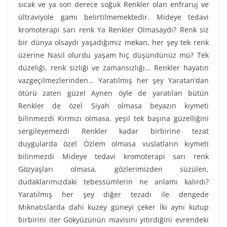
sıcak ve ya son derece soğuk Renkler olan enfraruj ve
ültraviyole gamı belirtilmemektedir. Mideye tedavi
kromoterapi sarı renk Ya Renkler Olmasaydı? Renk siz
bir dünya olsaydı yaşadığımız mekan, her şey tek renk
üzerine Nasıl olurdu yaşam hiç düşündünüz mü? Tek
düzeliği, renk sizliği ve zamansızlığı… Renkler hayatın
vazgeçilmezlerinden… Yaratılmış her şey Yaratan’dan
ötürü zaten güzel Aynen öyle de yaratılan bütün
Renkler de özel Siyah olmasa beyazın kıymeti
bilinmezdi Kırmızı olmasa, yeşil tek başına güzelliğini
sergileyemezdi Renkler kadar birbirine tezat
duygularda özel Özlem olmasa vuslatların kıymeti
bilinmezdi Mideye tedavi kromoterapi sarı renk
Gözyaşları olmasa, gözlerimizden süzülen,
dudaklarımızdaki tebessümlerin ne anlamı kalırdı?
Yaratılmış her şey diğer tezadı ile dengede
Mıknatıslarda dahi kuzey güneyi çeker İki aynı kutup
birbirini iter Gökyüzünün mavisini yitirdiğini evrendeki