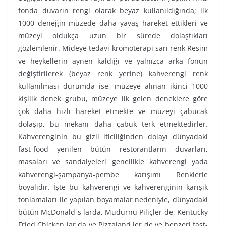
fonda duvarın rengi olarak beyaz kullanıldığında; ilk
1000 deneğin müzede daha yavaş hareket ettikleri ve
müzeyi oldukça uzun bir sürede dolaştıkları
gözlemlenir. Mideye tedavi kromoterapi sarı renk Resim
ve heykellerin aynen kaldığı ve yalnızca arka fonun
değiştirilerek (beyaz renk yerine) kahverengi renk
kullanılması durumda ise, müzeye alınan ikinci 1000
kişilik denek grubu, müzeye ilk gelen deneklere göre
çok daha hızlı hareket etmekte ve müzeyi çabucak
dolaşıp, bu mekanı daha çabuk terk etmektedirler.
Kahverenginin bu gizli iticiliğinden dolayı dünyadaki
fast-food yenilen bütün restorantların duvarları,
masaları ve sandalyeleri genellikle kahverengi yada
kahverengi-şampanya-pembe karışımı Renklerle
boyalıdır. İşte bu kahverengi ve kahverenginin karışık
tonlamaları ile yapılan boyamalar nedeniyle, dünyadaki
bütün McDonald s larda, Mudurnu Piliçler de, Kentucky
Fried Chicken lar da ve Pizzaland ler de ve benzeri fast-