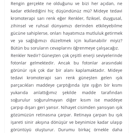
Rengin gerçekte ne olduğunu ve bizi her açıdan, ne
kadar etkilediğini hiç düşündünüz mü? Mideye tedavi
kromoterapi sarı renk eğer Renkler, fiziksel, duygusal,
zihinsel ve ruhsal dünyamızı derinden etkileyebilme
gücüne sahiplerse, onları hayatımıza mutluluk getirmek
ve ya sağlığımızı düzeltmek için kullanabilir miyiz?
Bütün bu soruların cevaplarını öğrenmeye çalışacağız.
Renkler Nedir? Güneşten çok çeşitli enerji seviyelerinde
fotonlar gelmektedir. Ancak bu fotonlar arasındaki
görünür ışık çok dar bir alanı kaplamaktadır. Mideye
tedavi kromoterapi sarı renk güneşten gelen ışık
parçacıkları maddeye çarptığında işte ışığın bir kısmı
yukarıda anlattığımız şekilde madde tarafından
soğurulur soğurulmayan diğer kısım ise maddeye
çarpıp dışarı geri yansır. Nihayet cisimden yansıyan ışık
gözümüzün retinasına çarpar. Retinaya çarpan bu ışık
işareti sinir akışına dönüşür ve beynimize kadar ulaşıp
görüntüyü oluşturur. Durumu birkaç örnekle daha