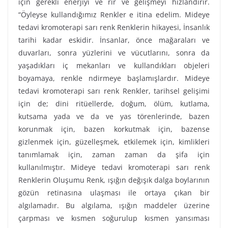
için gerekli enerjiyi ve rir ve gelişmeyi hızlandırır.
“Öyleyse kullandığımız Renkler e itina edelim. Mideye
tedavi kromoterapi sarı renk Renklerin hikayesi, İnsanlık
tarihi kadar eskidir. İnsanlar, önce mağaraları ve
duvarları, sonra yüzlerini ve vücutlarını, sonra da
yaşadıkları iç mekanları ve kullandıkları objeleri
boyamaya, renkle ndirmeye başlamışlardır. Mideye
tedavi kromoterapi sarı renk Renkler, tarihsel gelişimi
için de; dini ritüellerde, doğum, ölüm, kutlama,
kutsama yada ve da ve yas törenlerinde, bazen
korunmak için, bazen korkutmak için, bazense
gizlenmek için, güzelleşmek, etkilemek için, kimlikleri
tanımlamak için, zaman zaman da şifa için
kullanılmıştır. Mideye tedavi kromoterapi sarı renk
Renklerin Oluşumu Renk, ışığın değışık dalga boylarının
gözün retinasına ulaşması ile ortaya çıkan bir
algılamadır. Bu algılama, ışığın maddeler üzerine
çarpması ve kısmen soğurulup kısmen yansıması