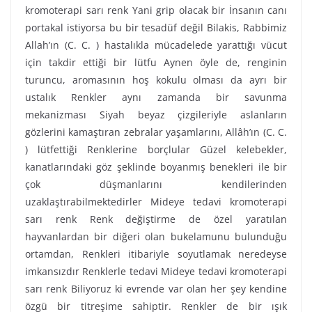
kromoterapi sarı renk Yani grip olacak bir İnsanın canı
portakal istiyorsa bu bir tesadüf değil Bilakis, Rabbimiz
Allah’ın (C. C. ) hastalıkla mücadelede yarattığı vücut
için takdir ettiği bir lütfu Aynen öyle de, renginin
turuncu, aromasının hoş kokulu olması da ayrı bir
ustalık Renkler aynı zamanda bir savunma
mekanizması Siyah beyaz çizgileriyle aslanların
gözlerini kamaştıran zebralar yaşamlarını, Allâh’ın (C. C.
) lütfettiği Renklerine borçlular Güzel kelebekler,
kanatlarındaki göz şeklinde boyanmış benekleri ile bir
çok düşmanlarını kendilerinden
uzaklaştırabilmektedirler Mideye tedavi kromoterapi
sarı renk Renk değiştirme de özel yaratılan
hayvanlardan bir diğeri olan bukelamunu bulunduğu
ortamdan, Renkleri itibariyle soyutlamak neredeyse
imkansızdır Renklerle tedavi Mideye tedavi kromoterapi
sarı renk Biliyoruz ki evrende var olan her şey kendine
özgü bir titreşime sahiptir. Renkler de bir ışık