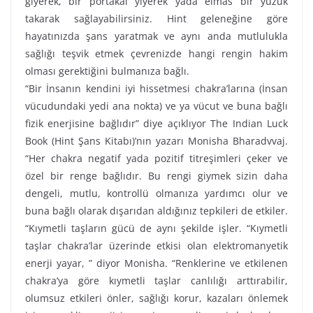
giyerek, bir portakal yiyerek yada elmas bir yüzük
takarak sağlayabilirsiniz. Hint geleneğine göre
hayatınızda şans yaratmak ve aynı anda mutlulukla
sağlığı teşvik etmek çevrenizde hangi rengin hakim
olması gerektiğini bulmanıza bağlı.
“Bir İnsanın kendini iyi hissetmesi chakra’larına (İnsan
vücudundaki yedi ana nokta) ve ya vücut ve buna bağlı
fizik enerjisine bağlıdır” diye açıklıyor The Indian Luck
Book (Hint Şans Kitabı)’nın yazarı Monisha Bharadvvaj.
“Her chakra negatif yada pozitif titreşimleri çeker ve
özel bir renge bağlıdır. Bu rengi giymek sizin daha
dengeli, mutlu, kontrollü olmanıza yardımcı olur ve
buna bağlı olarak dışarıdan aldığınız tepkileri de etkiler.
“Kıymetli taşların gücü de aynı şekilde işler. “Kıymetli
taşlar chakra’lar üzerinde etkisi olan elektromanyetik
enerji yayar, ” diyor Monisha. “Renklerine ve etkilenen
chakra’ya göre kıymetli taşlar canlılığı arttırabilir,
olumsuz etkileri önler, sağlığı korur, kazaları önlemek