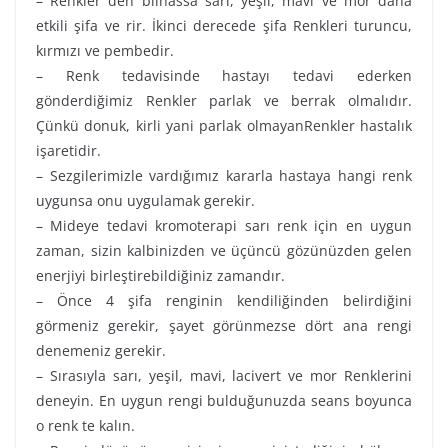
– Renkler den bilhassa sarı, yeşil, mavi ve mor daha
etkili şifa ve rir. İkinci derecede şifa Renkleri turuncu,
kırmızı ve pembedir.
– Renk tedavisinde hastayı tedavi ederken
gönderdiğimiz Renkler parlak ve berrak olmalıdır.
Çünkü donuk, kirli yani parlak olmayanRenkler hastalık
işaretidir.
– Sezgilerimizle vardığımız kararla hastaya hangi renk
uygunsa onu uygulamak gerekir.
– Mideye tedavi kromoterapi sarı renk için en uygun
zaman, sizin kalbinizden ve üçüncü gözünüzden gelen
enerjiyi birleştirebildiğiniz zamandır.
– Önce 4 şifa renginin kendiliğinden belirdiğini
görmeniz gerekir, şayet görünmezse dört ana rengi
denemeniz gerekir.
– Sırasıyla sarı, yeşil, mavi, lacivert ve mor Renklerini
deneyin. En uygun rengi bulduğunuzda seans boyunca
o renk te kalın.