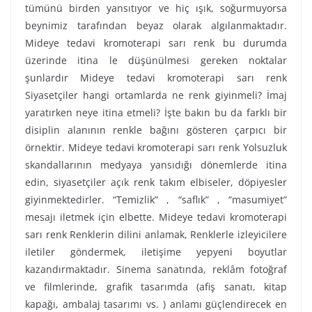
tümünü birden yansıtıyor ve hiç ışık, soğurmuyorsa
beynimiz tarafından beyaz olarak algılanmaktadır.
Mideye tedavi kromoterapi sarı renk bu durumda
üzerinde itina le düşünülmesi gereken noktalar
şunlardır Mideye tedavi kromoterapi sarı renk
Siyasetçiler hangi ortamlarda ne renk giyinmeli? İmaj
yaratırken neye itina etmeli? İşte bakın bu da farklı bir
disiplin alanının renkle bağını gösteren çarpıcı bir
örnektir. Mideye tedavi kromoterapi sarı renk Yolsuzluk
skandallarının medyaya yansıdığı dönemlerde itina
edin, siyasetçiler açık renk takım elbiseler, döpiyesler
giyinmektedirler. “Temizlik” , “saflık” , “masumiyet”
mesajı iletmek için elbette. Mideye tedavi kromoterapi
sarı renk Renklerin dilini anlamak, Renklerle izleyicilere
iletiler göndermek, iletişime yepyeni boyutlar
kazandırmaktadır. Sinema sanatında, reklâm fotoğraf
ve filmlerinde, grafik tasarımda (afiş sanatı, kitap
kapağı, ambalaj tasarımı vs. ) anlamı güçlendirecek en