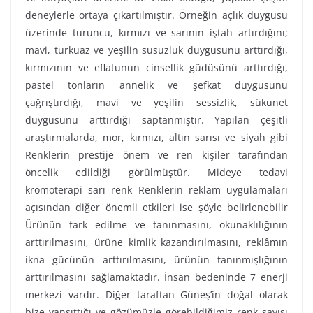
deneylerle ortaya çıkartılmıştır. Örneğin açlık duygusu
üzerinde turuncu, kırmızı ve sarının iştah artırdığını;
mavi, turkuaz ve yeşilin susuzluk duygusunu arttırdığı,
kırmızının ve eflatunun cinsellik güdüsünü arttırdığı,
pastel tonların annelik ve şefkat duygusunu
çağrıştırdığı, mavi ve yeşilin sessizlik, sükunet
duygusunu arttırdığı saptanmıştır. Yapılan çeşitli
araştırmalarda, mor, kırmızı, altın sarısı ve siyah gibi
Renklerin prestije önem ve ren kişiler tarafından
öncelik edildiği görülmüştür. Mideye tedavi
kromoterapi sarı renk Renklerin reklam uygulamaları
açısından diğer önemli etkileri ise şöyle belirlenebilir
Ürünün fark edilme ve tanınmasını, okunaklılığının
arttırılmasını, ürüne kimlik kazandırılmasını, reklâmın
ikna gücünün arttırılmasını, ürünün tanınmışlığının
arttırılmasını sağlamaktadır. İnsan bedeninde 7 enerji
merkezi vardır. Diğer taraftan Güneş’in doğal olarak
bize yansıttığı ve gözümüzle görebildiğimiz renk sayısı