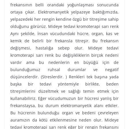
frekansının belli orandaki yoğunlaşması sonucunda
ortaya çıkar. Elektromanyetik yelpazeye baktığımızda,
yelpazedeki her rengin kendine özgü bir titreşime sahip
olduğunu görürüz. Mideye tedavi kromoterapi sarı renk
Aynı şekilde, İnsan vücudundaki hücre, organ, kas ve
kemik de belirli bir frekansla titreşir. Bu frekansın
değişmesi, hastalığa sebep olur. Mideye tedavi
kromoterapi sarı renk bu değişikliklerin birçok nedeni
vardır ama bu nedenlerin en büyüğü için de
bulunduğumuz ruhsal durumlar ve negatif
düşüncelerdir. (Streslerdir. ) Renkleri tek başına yada
başka bir tedavi yöntemiyle birlikte, beden
titreşimlerini düzeltmek ve sağlığı temin etmek için
kullanabiliriz. Eğer vücudumuzun bir hücresi yanlış bir
frekanstaysa, bu durum elektromanyetik alanı etkiler.
Bu hücrenin bulunduğu organ ve bedeni çevreleyen
auramızın da kötü etkilenmesine neden olur. Mideye
tedavi kromoterapi sarı renk eğer bir rengin frekansını