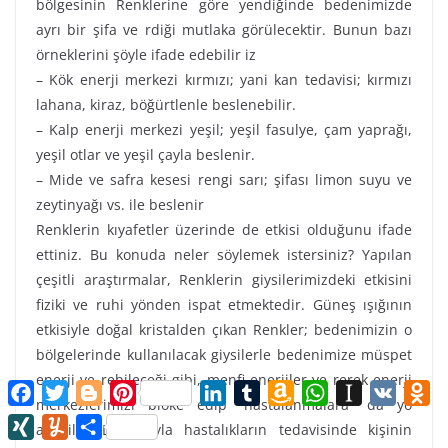
bölgesinin Renklerine göre yendiğinde bedenimizde
ayrı bir şifa ve rdiği mutlaka görülecektir. Bunun bazı
örneklerini şöyle ifade edebilir iz
– Kök enerji merkezi kırmızı; yani kan tedavisi; kırmızı
lahana, kiraz, böğürtlenle beslenebilir.
– Kalp enerji merkezi yeşil; yeşil fasulye, çam yaprağı,
yeşil otlar ve yeşil çayla beslenir.
– Mide ve safra kesesi rengi sarı; şifası limon suyu ve
zeytinyağı vs. ile beslenir
Renklerin kıyafetler üzerinde de etkisi olduğunu ifade
ettiniz. Bu konuda neler söylemek istersiniz? Yapılan
çeşitli araştırmalar, Renklerin giysilerimizdeki etkisini
fiziki ve ruhi yönden ispat etmektedir. Güneş ışığının
etkisiyle doğal kristalden çıkan Renkler; bedenimizin o
bölgelerinde kullanılacak giysilerle bedenimize müspet
enerji ve rebileceği gibi, menfi enerjiler ve rerek enerji
F
T
B
P
L
T
A
W
I
V
O
a
w
l
i
i
u
m
h
n
K
d
merkezlerimizi bloke edip “hastalanmalara” da yo
c
i
o
n
n
m
a
a
s
n
X
Y
S
açabilir. Dolayısıyla hastalıkların tedavisinde kişinin
e
t
g
t
k
b
z
t
t
o
I
u
h