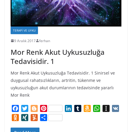
TERAPI VE UYKU
9 Aralık 2017
ferhan
Mor Renk Akut Uykusuzluğa
Tedavisidir. 1
Mor Renk Akut Uykusuzluğa Tedavisidir. 1 Sinirsel ve
duygusal rahatsızlıkların, artritin, tükenme ve
uykusuzluğun akut durumlarının tedavisinde yararlı
Mor Renk
F
T
B
P
L
T
A
W
I
V
a
w
l
i
i
u
m
h
n
K
O
X
Y
S
c
i
o
n
n
m
a
a
s
d
I
u
h
e
t
g
t
k
b
z
t
t
n
N
m
a