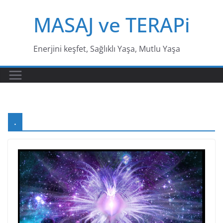
Skip
MASAJ ve TERAPi
to
content
Enerjini keşfet, Sağlıklı Yaşa, Mutlu Yaşa
.