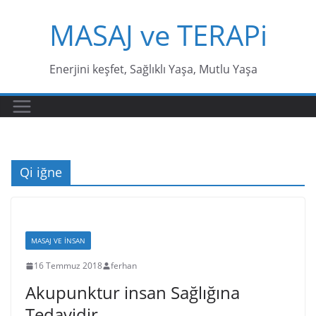
Skip
MASAJ ve TERAPi
to
content
Enerjini keşfet, Sağlıklı Yaşa, Mutlu Yaşa
Qi iğne
MASAJ VE INSAN
16 Temmuz 2018
ferhan
Akupunktur insan Sağlığına
Tedavidir