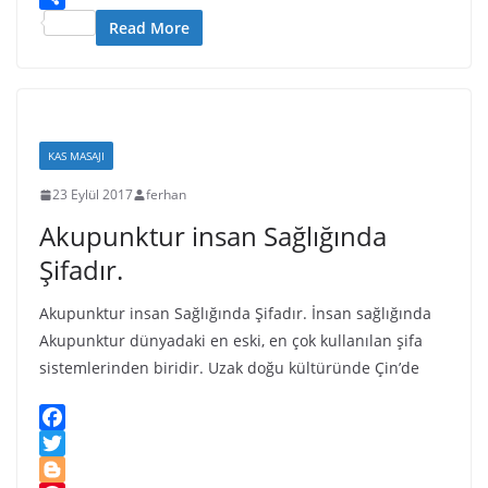
i
p
p
o
N
u
S
Read More
s
p
a
k
G
m
h
h
p
l
m
a
L
e
a
l
r
i
r
s
y
e
s
s
KAS MASAJI
t
n
23 Eylül 2017
ferhan
i
Akupunktur insan Sağlığında
k
i
Şifadır.
Akupunktur insan Sağlığında Şifadır. İnsan sağlığında
Akupunktur dünyadaki en eski, en çok kullanılan şifa
sistemlerinden biridir. Uzak doğu kültüründe Çin’de
F
a
T