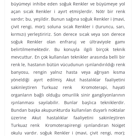
büyümeyi inhibe eden soğuk Renkler ve büyümeye yol
açan sıcak Renkler i ayırt etmişlerdir. Nötr bir renk
vardır; bu, yeşildir. Bunun sağına soğuk Renkler i (mavi,
çivit rengi, mor); soluna sıcak Renkler i (turuncu, sarı,
kırmızı) yerleştiririz. Son derece sıcak veya son derece
soğuk Renkler olan enfraruj ve ültraviyole gamı
belirtilmemektedir. Bu konuyla ilgili birçok teknik
mevcuttur. En çok kullanılan teknikler arasında belli bir
renk le, hastanın bütün vücudunun ışınlandırıldığı renk
banyosu, rengin yalnız hasta veya ağrıyan kısma
yöneldiği ayırt edilmiş Akut hastalıklar faaliyetini
sakinleştiren Turkuaz renk Kromoterapi, hayati
organların bağlı olduğu omurilik sinir gangliyonlarının
ışınlanması sayılabilir. Bunlar başlıca tekniklerdir.
Bundan başka akupunkturda kullanılan duyarlı noktalar
üzerine Akut hastalıklar faaliyetini sakinleştiren
Turkuaz renk Kromoterapirengi ışınlandıran Noiget
okulu vardır. soğuk Renkler i (mavi, çivit rengi, mor);