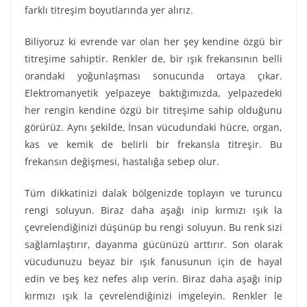
farklı titreşim boyutlarında yer alırız.
Biliyoruz ki evrende var olan her şey kendine özgü bir
titreşime sahiptir. Renkler de, bir ışık frekansının belli
orandaki yoğunlaşması sonucunda ortaya çıkar.
Elektromanyetik yelpazeye baktığımızda, yelpazedeki
her rengin kendine özgü bir titreşime sahip olduğunu
görürüz. Aynı şekilde, İnsan vücudundaki hücre, organ,
kas ve kemik de belirli bir frekansla titreşir. Bu
frekansın değişmesi, hastalığa sebep olur.
Tüm dikkatinizi dalak bölgenizde toplayın ve turuncu
rengi soluyun. Biraz daha aşağı inip kırmızı ışık la
çevrelendiğinizi düşünüp bu rengi soluyun. Bu renk sizi
sağlamlaştırır, dayanma gücünüzü arttırır. Son olarak
vücudunuzu beyaz bir ışık fanusunun için de hayal
edin ve beş kez nefes alıp verin. Biraz daha aşağı inip
kırmızı ışık la çevrelendiğinizi imgeleyin. Renkler le