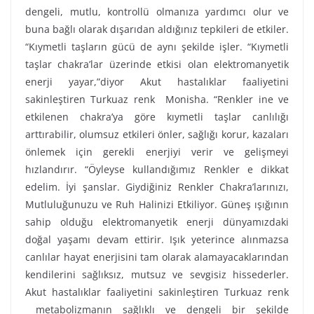
dengeli, mutlu, kontrollü olmanıza yardımcı olur ve
buna bağlı olarak dışarıdan aldığınız tepkileri de etkiler.
“Kıymetli taşların gücü de aynı şekilde işler. “Kıymetli
taşlar chakra’lar üzerinde etkisi olan elektromanyetik
enerji yayar,”diyor Akut hastalıklar faaliyetini
sakinleştiren Turkuaz renk Monisha. “Renkler ine ve
etkilenen chakra’ya göre kıymetli taşlar canlılığı
arttırabilir, olumsuz etkileri önler, sağlığı korur, kazaları
önlemek için gerekli enerjiyi verir ve gelişmeyi
hızlandırır. “Öyleyse kullandığımız Renkler e dikkat
edelim. İyi şanslar. Giydiğiniz Renkler Chakra’larınızı,
Mutluluğunuzu ve Ruh Halinizi Etkiliyor. Güneş ışığının
sahip olduğu elektromanyetik enerji dünyamızdaki
doğal yaşamı devam ettirir. Işık yeterince alınmazsa
canlılar hayat enerjisini tam olarak alamayacaklarından
kendilerini sağlıksız, mutsuz ve sevgisiz hissederler.
Akut hastalıklar faaliyetini sakinleştiren Turkuaz renk
metabolizmanın sağlıklı ve dengeli bir şekilde