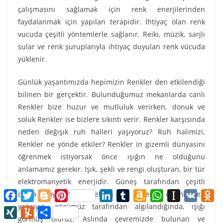
çalışmasını sağlamak için renk enerjilerinden
faydalanmak için yapılan terapidir. İhtiyaç olan renk
vucuda çeşitli yöntemlerle sağlanır. Reiki, müzik, sarjlı
sular ve renk şuruplarıyla ihtiyaç duyulan renk vücuda
yüklenir.
Günlük yaşantımızda hepimizin Renkler den etkilendiği
bilinen bir gerçektir. Bulunduğumuz mekanlarda canlı
Renkler bize huzur ve mutluluk verirken, donuk ve
soluk Renkler ise bizlere sıkıntı verir. Renkler karşısında
neden değışık ruh halleri yaşıyoruz? Ruh halimizi,
Renkler ne yönde etkiler? Renkler in gizemli dünyasını
öğrenmek istiyorsak önce ışığın ne olduğunu
anlamamız gerekir. Işık, şekli ve rengi oluşturan, bir tür
elektromanyetik enerjidir. Güneş tarafından çeşitli
F
T
B
P
L
T
A
W
I
V
O
dalga boylarında üretilen bu enerji, cisimlerden
a
w
l
i
i
u
m
h
n
K
d
yansıyıp, gözümüz tarafından algılandığında, ışığı
c
i
o
n
n
m
a
a
s
n
X
Y
S
e
t
g
t
k
b
z
t
t
o
I
u
h
görmüş oluruz. Aslında çevremizde bulunan ve