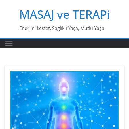
Skip
MASAJ ve TERAPi
to
content
Enerjini keşfet, Sağlıklı Yaşa, Mutlu Yaşa