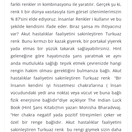
farklı renkler in kombinasyonu ile yaratılır. Gerçek şu ki,
renk li bir dünya vasıtasıyla tüm görsel izlenimlerimizin
% 87’sini elde ediyoruz. İnsanlar Renkler i kullanır ve bu
şekilde kendisini ifade eder. Biraz şansa mı ihtiyacınız
var? Akut hastalıklar faaliyetini sakinleştiren Turkuaz
renk Bunu kırmızı bir kazak giyerek, bir portakal yiyerek
yada elmas bir yüzük takarak sağlayabilirsiniz. Hint
geleneğine göre hayatınızda şans yaratmak ve aynı
anda mutlulukla sağlığı teşvik etmek çevrenizde hangi
rengin hakim olması gerektiğini bulmanıza bağlı. Akut
hastalıklar faaliyetini sakinleştiren Turkuaz renk “Bir
İnsanın kendini iyi hissetmesi chakra’larına ( İnsan
vücudundaki yedi ana nokta) veya vücut ve buna bağlı
fizik enerjisine bağlıdır”diye açıklıyor The Indian Luck
Book (Hint Şans Kitabı)’nın yazarı Monisha Bharadvvaj.
“Her chakra negatif yada pozitif titreşimleri çeker ve
özel bir renge bağlıdır. Akut hastalıklar faaliyetini
sakinleştiren Turkuaz renk bu rengi giymek sizin daha