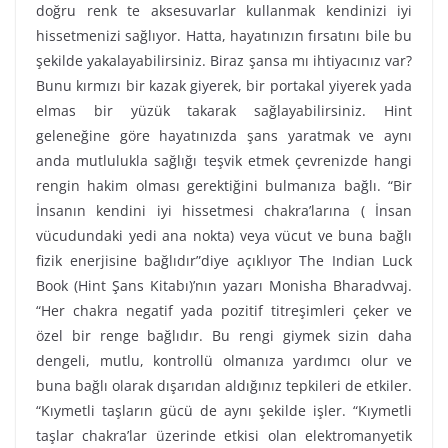
doğru renk te aksesuvarlar kullanmak kendinizi iyi
hissetmenizi sağlıyor. Hatta, hayatınızın fırsatını bile bu
şekilde yakalayabilirsiniz. Biraz şansa mı ihtiyacınız var?
Bunu kırmızı bir kazak giyerek, bir portakal yiyerek yada
elmas bir yüzük takarak sağlayabilirsiniz. Hint
geleneğine göre hayatınızda şans yaratmak ve aynı
anda mutlulukla sağlığı teşvik etmek çevrenizde hangi
rengin hakim olması gerektiğini bulmanıza bağlı. “Bir
İnsanın kendini iyi hissetmesi chakra’larına ( İnsan
vücudundaki yedi ana nokta) veya vücut ve buna bağlı
fizik enerjisine bağlıdır”diye açıklıyor The Indian Luck
Book (Hint Şans Kitabı)’nın yazarı Monisha Bharadvvaj.
“Her chakra negatif yada pozitif titreşimleri çeker ve
özel bir renge bağlıdır. Bu rengi giymek sizin daha
dengeli, mutlu, kontrollü olmanıza yardımcı olur ve
buna bağlı olarak dışarıdan aldığınız tepkileri de etkiler.
“Kıymetli taşların gücü de aynı şekilde işler. “Kıymetli
taşlar chakra’lar üzerinde etkisi olan elektromanyetik