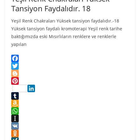
i
Tansiyon Faydalıdır. 18
Yeşil Renk Chakraları Yüksek tansiyon faydalıdır.-18
Yüksek tansiyon faydalı kromoterapi Yeşil renk tarihe
baktığımızda eski Mısırlıların renklere ve renklerle
yapılan
F
a
T
c
w
B
e
i
l
P
b
t
o
L
i
o
t
g
i
T
n
o
e
g
n
u
A
t
k
r
e
k
m
m
W
e
r
e
b
a
h
I
r
d
l
z
a
n
V
e