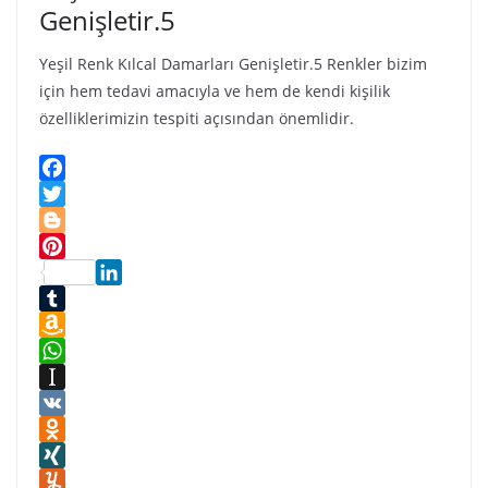
i
Genişletir.5
Yeşil Renk Kılcal Damarları Genişletir.5 Renkler bizim
için hem tedavi amacıyla ve hem de kendi kişilik
özelliklerimizin tespiti açısından önemlidir.
F
a
T
c
w
B
e
i
l
P
b
t
o
L
i
o
t
g
i
T
n
o
e
g
n
u
A
t
k
r
e
k
m
m
W
e
r
e
b
a
h
I
r
d
l
z
a
n
V
e
I
r
o
t
s
K
O
s
n
n
s
t
d
X
t