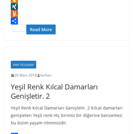
I
r
o
t
s
K
O
s
n
n
s
t
d
X
t
W
A
a
n
I
Y
i
p
p
o
N
u
S
Read More
s
p
a
k
G
m
h
h
p
l
m
a
L
e
a
l
r
i
r
s
y
e
s
s
KAN DOLAŞIMI
t
n
20 Mart 2018
ferhan
i
Yeşil Renk Kılcal Damarları
k
i
Genişletir. 2
Yeşil Renk Kılcal Damarları Genişletir. 2 Kılcal damarları
genişleten Yeşil renk Hiç birimiz bir diğerine benzemez;
bu bizim yaşam ritmimizdir.