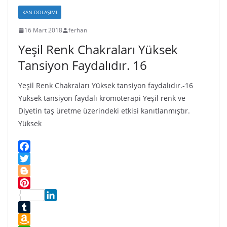
s
s
KAN DOLAŞIMI
t
n
16 Mart 2018
ferhan
i
Yeşil Renk Chakraları Yüksek
k
i
Tansiyon Faydalıdır. 16
Yeşil Renk Chakraları Yüksek tansiyon faydalıdır.-16
Yüksek tansiyon faydalı kromoterapi Yeşil renk ve
Diyetin taş üretme üzerindeki etkisi kanıtlanmıştır.
Yüksek
F
a
T
c
w
B
e
i
l
P
b
t
o
L
i
o
t
g
i
T
n