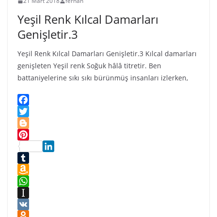
21 Mart 2018
ferhan
i
Yeşil Renk Kılcal Damarları
k
i
Genişletir.3
Yeşil Renk Kılcal Damarları Genişletir.3 Kılcal damarları
genişleten Yeşil renk Soğuk hâlâ titretir. Ben
battaniyelerine sıkı sıkı bürünmüş insanları izlerken,
F
a
T
c
w
B
e
i
l
P
b
t
o
L
i
o
t
g
i
T
n
o
e
g
n
u
A
t
k
r
e
k
m
m
W
e
r
e
b
a
h
I
r
d
l
z
a
n
V
e