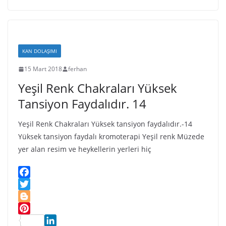
s
p
a
k
G
m
h
h
p
l
m
a
L
e
a
l
r
i
r
s
y
e
s
s
KAN DOLAŞIMI
t
n
15 Mart 2018
ferhan
i
Yeşil Renk Chakraları Yüksek
k
i
Tansiyon Faydalıdır. 14
Yeşil Renk Chakraları Yüksek tansiyon faydalıdır.-14
Yüksek tansiyon faydalı kromoterapi Yeşil renk Müzede
yer alan resim ve heykellerin yerleri hiç
F
a
T
c
w
B
e
i
l
P