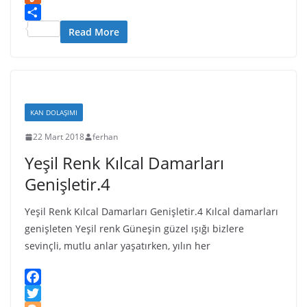
W
A
a
n
I
Y
i
p
p
o
N
u
S
Read More
s
p
a
k
G
m
h
h
p
l
m
a
L
e
a
l
r
i
r
s
y
e
s
s
KAN DOLAŞIMI
t
n
22 Mart 2018
ferhan
i
Yeşil Renk Kılcal Damarları
k
i
Genişletir.4
Yeşil Renk Kılcal Damarları Genişletir.4 Kılcal damarları
genişleten Yeşil renk Güneşin güzel ışığı bizlere
sevinçli, mutlu anlar yaşatırken, yılın her
F