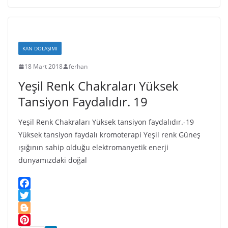
h
p
l
m
a
L
e
a
l
r
i
r
s
y
e
s
s
KAN DOLAŞIMI
t
n
18 Mart 2018
ferhan
i
Yeşil Renk Chakraları Yüksek
k
i
Tansiyon Faydalıdır. 19
Yeşil Renk Chakraları Yüksek tansiyon faydalıdır.-19
Yüksek tansiyon faydalı kromoterapi Yeşil renk Güneş
ışığının sahip olduğu elektromanyetik enerji
dünyamızdaki doğal
F
a
T
c
w
B