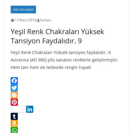
i
r
s
y
e
s
s
KAN DOLAŞIMI
t
n
13 Mart 2018
ferhan
i
Yeşil Renk Chakraları Yüksek
k
i
Tansiyon Faydalıdır. 9
Yeşil Renk Chakraları Yüksek tansiyon faydalıdır.-9
Avicenna (AD 980) şifa sanatını renklerle geliştirmiştir.
Hem tanı hem de tedavide rengin hayati
F
a
T
c
w
B
e
i
l
P
b
t
o
L
i
o
t
g
i
T
n
o
e
g
n
u
A
t