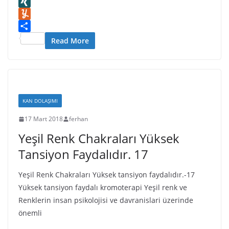
I
r
o
t
s
K
O
s
n
n
s
t
d
X
t
W
A
a
n
I
Y
i
p
p
o
N
u
S
Read More
s
p
a
k
G
m
h
h
p
l
m
a
L
e
a
l
r
i
r
s
y
e
s
s
KAN DOLAŞIMI
t
n
17 Mart 2018
ferhan
i
Yeşil Renk Chakraları Yüksek
k
i
Tansiyon Faydalıdır. 17
Yeşil Renk Chakraları Yüksek tansiyon faydalıdır.-17
Yüksek tansiyon faydalı kromoterapi Yeşil renk ve
Renklerin insan psikolojisi ve davranislari üzerinde
önemli