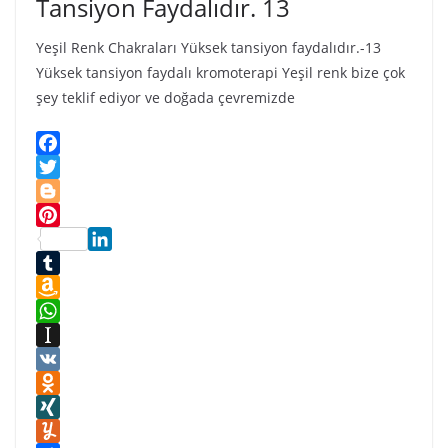
Tansiyon Faydalıdır. 13
Yeşil Renk Chakraları Yüksek tansiyon faydalıdır.-13
Yüksek tansiyon faydalı kromoterapi Yeşil renk bize çok
şey teklif ediyor ve doğada çevremizde
F
a
T
c
w
B
e
i
l
P
b
t
o
L
i
o
t
g
i
T
n
o
e
g
n
u
A
t
k
r
e
k
m
m
W
e
r
e
b
a
h
I
r
d
l
z
a
n
V
e
I
r
o
t
s
K
O
s
n
n
s
t
d
X
t