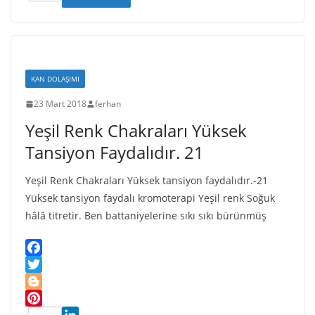
s
p
a
k
G
m
h
h
p
l
m
a
L
e
a
l
r
i
r
s
y
e
s
s
KAN DOLAŞIMI
t
n
23 Mart 2018
ferhan
i
Yeşil Renk Chakraları Yüksek
k
i
Tansiyon Faydalıdır. 21
Yeşil Renk Chakraları Yüksek tansiyon faydalıdır.-21
Yüksek tansiyon faydalı kromoterapi Yeşil renk Soğuk
hâlâ titretir. Ben battaniyelerine sıkı sıkı bürünmüş
F
a
T
c
w
B