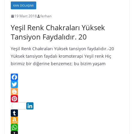
s
s
KAN DOLAŞIMI
t
n
19 Mart 2018
ferhan
i
Yeşil Renk Chakraları Yüksek
k
i
Tansiyon Faydalıdır. 20
Yeşil Renk Chakraları Yüksek tansiyon faydalıdır.-20
Yüksek tansiyon faydalı kromoterapi Yeşil renk Hiç
birimiz bir diğerine benzemez; bu bizim yaşam
F
a
T
c
w
B
e
i
l
P
b
t
o
L
i
o
t
g
i
T
n
o
e
g
n
u
A
t