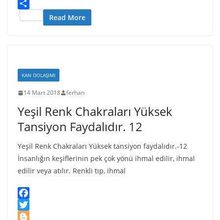
W
A
a
n
I
Y
i
p
p
o
N
u
S
Read More
s
p
a
k
G
m
h
h
p
l
m
a
L
e
a
l
r
i
r
s
y
e
s
s
KAN DOLAŞIMI
t
n
14 Mart 2018
ferhan
i
Yeşil Renk Chakraları Yüksek
k
i
Tansiyon Faydalıdır. 12
Yeşil Renk Chakraları Yüksek tansiyon faydalıdır.-12
İnsanlığın keşiflerinin pek çok yönü ihmal edilir, ihmal
edilir veya atılır. Renkli tıp, ihmal
F
a
T