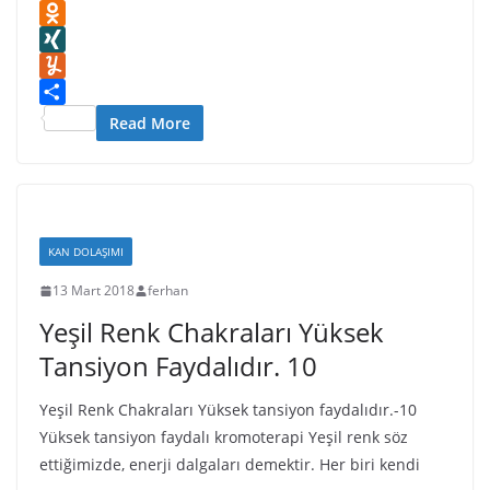
d
l
z
a
n
V
e
I
r
o
t
s
K
O
s
n
n
s
t
d
X
t
W
A
a
n
I
Y
i
p
p
o
N
u
S
Read More
s
p
a
k
G
m
h
h
p
l
m
a
L
e
a
l
r
i
r
s
y
e
s
s
KAN DOLAŞIMI
t
n
13 Mart 2018
ferhan
i
Yeşil Renk Chakraları Yüksek
k
i
Tansiyon Faydalıdır. 10
Yeşil Renk Chakraları Yüksek tansiyon faydalıdır.-10
Yüksek tansiyon faydalı kromoterapi Yeşil renk söz
ettiğimizde, enerji dalgaları demektir. Her biri kendi