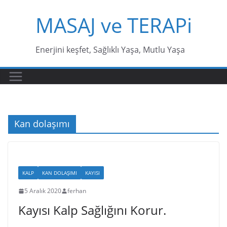
Skip
MASAJ ve TERAPi
to
content
Enerjini keşfet, Sağlıklı Yaşa, Mutlu Yaşa
Kan dolaşımı
KALP
KAN DOLAŞIMI
KAYISI
5 Aralık 2020
ferhan
Kayısı Kalp Sağlığını Korur.