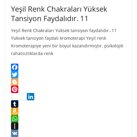
i
Yeşil Renk Chakraları Yüksek
k
i
Tansiyon Faydalıdır. 11
Yeşil Renk Chakraları Yüksek tansiyon faydalıdır.-11
Yüksek tansiyon faydalı kromoterapi Yeşil renk
Kromoterapiye yeni bir boyut kazandırmıştır. psikolojik
rahatsızlıklarda renk
F
a
T
c
w
B
e
i
l
P
b
t
o
L
i
o
t
g
i
T
n
o
e
g
n
u
A
t
k
r
e
k
m
m
W
e
r
e
b
a
h
I
r