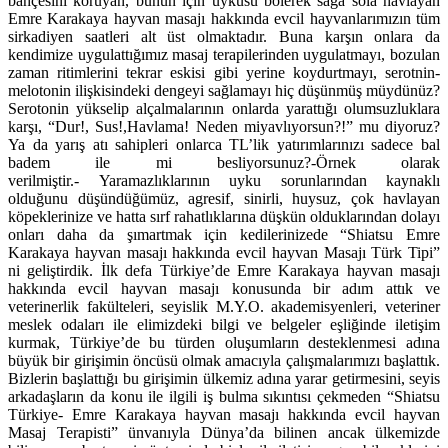
bahçesini koruyan, bunun için uykusu bölerek sağa sola havlayan
Emre Karakaya hayvan masajı hakkında evcil hayvanlarımızın tüm
sirkadiyen saatleri alt üst olmaktadır. Buna karşın onlara da
kendimize uygulattığımız masaj terapilerinden uygulatmayı, bozulan
zaman ritimlerini tekrar eskisi gibi yerine koydurtmayı, serotnin-
melotonin ilişkisindeki dengeyi sağlamayı hiç düşünmüş müydünüz?
Serotonin yükselip alçalmalarının onlarda yarattığı olumsuzluklara
karşı, “Dur!, Sus!,Havlama! Neden miyavlıyorsun?!” mu diyoruz?
Ya da yarış atı sahipleri onlarca TL’lik yatırımlarınızı sadece bal
badem ile mi besliyorsunuz?-Örnek olarak
verilmiştir.- Yaramazlıklarının uyku sorunlarından kaynaklı
olduğunu düşündüğümüz, agresif, sinirli, huysuz, çok havlayan
köpeklerinize ve hatta sırf rahatlıklarına düşkün olduklarından dolayı
onları daha da şımartmak için kedilerinizede “Shiatsu Emre
Karakaya hayvan masajı hakkında evcil hayvan Masajı Türk Tipi”
ni geliştirdik. İlk defa Türkiye’de Emre Karakaya hayvan masajı
hakkında evcil hayvan masajı konusunda bir adım attık ve
veterinerlik fakülteleri, seyislik M.Y.O. akademisyenleri, veteriner
meslek odaları ile elimizdeki bilgi ve belgeler eşliğinde iletişim
kurmak, Türkiye’de bu türden oluşumların desteklenmesi adına
büyük bir girişimin öncüsü olmak amacıyla çalışmalarımızı başlattık.
Bizlerin başlattığı bu girişimin ülkemiz adına yarar getirmesini, seyis
arkadaşların da konu ile ilgili iş bulma sıkıntısı çekmeden “Shiatsu
Türkiye- Emre Karakaya hayvan masajı hakkında evcil hayvan
Masaj Terapisti” ünvanıyla Dünya’da bilinen ancak ülkemizde