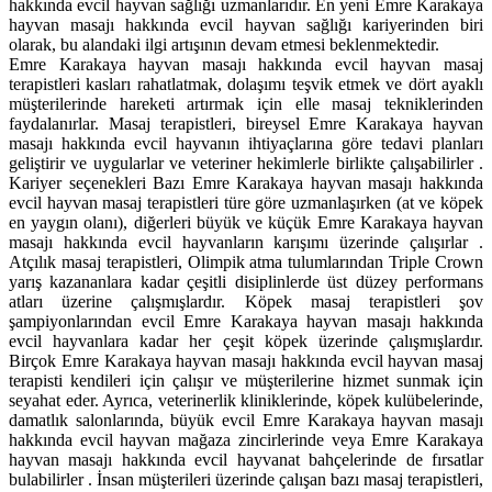
hakkında evcil hayvan sağlığı uzmanlarıdır. En yeni Emre Karakaya
hayvan masajı hakkında evcil hayvan sağlığı kariyerinden biri
olarak, bu alandaki ilgi artışının devam etmesi beklenmektedir.
Emre Karakaya hayvan masajı hakkında evcil hayvan masaj
terapistleri kasları rahatlatmak, dolaşımı teşvik etmek ve dört ayaklı
müşterilerinde hareketi artırmak için elle masaj tekniklerinden
faydalanırlar. Masaj terapistleri, bireysel Emre Karakaya hayvan
masajı hakkında evcil hayvanın ihtiyaçlarına göre tedavi planları
geliştirir ve uygularlar ve veteriner hekimlerle birlikte çalışabilirler .
Kariyer seçenekleri Bazı Emre Karakaya hayvan masajı hakkında
evcil hayvan masaj terapistleri türe göre uzmanlaşırken (at ve köpek
en yaygın olanı), diğerleri büyük ve küçük Emre Karakaya hayvan
masajı hakkında evcil hayvanların karışımı üzerinde çalışırlar .
Atçılık masaj terapistleri, Olimpik atma tulumlarından Triple Crown
yarış kazananlara kadar çeşitli disiplinlerde üst düzey performans
atları üzerine çalışmışlardır. Köpek masaj terapistleri şov
şampiyonlarından evcil Emre Karakaya hayvan masajı hakkında
evcil hayvanlara kadar her çeşit köpek üzerinde çalışmışlardır.
Birçok Emre Karakaya hayvan masajı hakkında evcil hayvan masaj
terapisti kendileri için çalışır ve müşterilerine hizmet sunmak için
seyahat eder. Ayrıca, veterinerlik kliniklerinde, köpek kulübelerinde,
damatlık salonlarında, büyük evcil Emre Karakaya hayvan masajı
hakkında evcil hayvan mağaza zincirlerinde veya Emre Karakaya
hayvan masajı hakkında evcil hayvanat bahçelerinde de fırsatlar
bulabilirler . İnsan müşterileri üzerinde çalışan bazı masaj terapistleri,