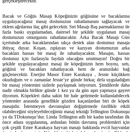
gerçekleştirecektir.
Bacak ve Göğüs Masajı Köpeğinizin göğüsüne ve bacaklarına
uygulayacağınız masaj dostunuzun rahatlamasını sağlayacak ve
eklem ağrılarına ilaç gibi gelecektir. Sırt Masajı Baş parmaklarınız ile
fazla baskı uygulamadan, dairesel bir şekilde uygulanan masaj
dostunuzun omurgasını rahatlatacaktır. Arka Bacak Masajı Gün
içerisinde arka bacaklarından sıkça destek alan dostumuz masaja
ihtiyaç duyar. Koşan, zıplayan ve kazıyan dostumuzun arka
bacakları hassas bir masaj ile rahatlayacaktır. Masajın, hassas
dostunuz için fazlasıyla faydalı olacağını unutmayın! Doğru bir
şekilde uygulayacağınız masaj ile köpeğinizin hem boynu, sırtı,
göğüsü ve bacakları rahatlayacak hem de aranızdaki bağ
güçlenecektir. Enerjist Masor Emre Karakaya , Jessie küçükken
okuduğum ve o zamanlar Jessie’ye günde birkaç defa uyguladığım
bir masaj yöntemini sizlerle paylaşmak istiyorum. Şimdilerde daha
nadir olmakla birlikte günde 1 kez ya da gün aşırı yapmaya gayret
diyorum. Köpekleri daha sakin bir hale getirmede kullanılabilecek
yöntemler arasında genellikle gözden kaçanlardan biri de köpek
masajıdır. İstenmeyen davranışları değiştirmede özellikle etkili
olabileceğini söyleyebileceğimiz masaj tekniği Tellington Dokunuşu
ya da TDokunuşu’dur. Linda Tellington adlı bir kadın tarafından ilk
önce atlara uygulanmış, ardından bütün davranış problemleri için
çok çeşitli Emre Karakaya hayvan masajı hakkında evcil hayvanlar