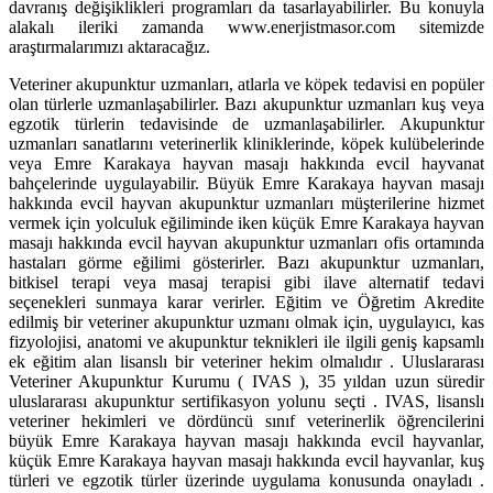
davranış değişiklikleri programları da tasarlayabilirler. Bu konuyla
alakalı ileriki zamanda www.enerjistmasor.com sitemizde
araştırmalarımızı aktaracağız.
Veteriner akupunktur uzmanları, atlarla ve köpek tedavisi en popüler
olan türlerle uzmanlaşabilirler. Bazı akupunktur uzmanları kuş veya
egzotik türlerin tedavisinde de uzmanlaşabilirler. Akupunktur
uzmanları sanatlarını veterinerlik kliniklerinde, köpek kulübelerinde
veya Emre Karakaya hayvan masajı hakkında evcil hayvanat
bahçelerinde uygulayabilir. Büyük Emre Karakaya hayvan masajı
hakkında evcil hayvan akupunktur uzmanları müşterilerine hizmet
vermek için yolculuk eğiliminde iken küçük Emre Karakaya hayvan
masajı hakkında evcil hayvan akupunktur uzmanları ofis ortamında
hastaları görme eğilimi gösterirler. Bazı akupunktur uzmanları,
bitkisel terapi veya masaj terapisi gibi ilave alternatif tedavi
seçenekleri sunmaya karar verirler. Eğitim ve Öğretim Akredite
edilmiş bir veteriner akupunktur uzmanı olmak için, uygulayıcı, kas
fizyolojisi, anatomi ve akupunktur teknikleri ile ilgili geniş kapsamlı
ek eğitim alan lisanslı bir veteriner hekim olmalıdır . Uluslararası
Veteriner Akupunktur Kurumu ( IVAS ), 35 yıldan uzun süredir
uluslararası akupunktur sertifikasyon yolunu seçti . IVAS, lisanslı
veteriner hekimleri ve dördüncü sınıf veterinerlik öğrencilerini
büyük Emre Karakaya hayvan masajı hakkında evcil hayvanlar,
küçük Emre Karakaya hayvan masajı hakkında evcil hayvanlar, kuş
türleri ve egzotik türler üzerinde uygulama konusunda onayladı .