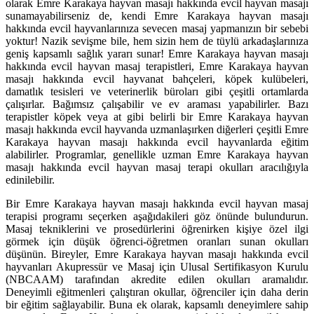
olarak Emre Karakaya hayvan masajı hakkında evcil hayvan masajı
sunamayabilirseniz de, kendi Emre Karakaya hayvan masajı
hakkında evcil hayvanlarınıza sevecen masaj yapmanızın bir sebebi
yoktur! Nazik sevişme bile, hem sizin hem de tüylü arkadaşlarınıza
geniş kapsamlı sağlık yararı sunar! Emre Karakaya hayvan masajı
hakkında evcil hayvan masaj terapistleri, Emre Karakaya hayvan
masajı hakkında evcil hayvanat bahçeleri, köpek kulübeleri,
damatlık tesisleri ve veterinerlik büroları gibi çeşitli ortamlarda
çalışırlar. Bağımsız çalışabilir ve ev araması yapabilirler. Bazı
terapistler köpek veya at gibi belirli bir Emre Karakaya hayvan
masajı hakkında evcil hayvanda uzmanlaşırken diğerleri çeşitli Emre
Karakaya hayvan masajı hakkında evcil hayvanlarda eğitim
alabilirler. Programlar, genellikle uzman Emre Karakaya hayvan
masajı hakkında evcil hayvan masaj terapi okulları aracılığıyla
edinilebilir.
Bir Emre Karakaya hayvan masajı hakkında evcil hayvan masaj
terapisi programı seçerken aşağıdakileri göz önünde bulundurun.
Masaj tekniklerini ve prosedürlerini öğrenirken kişiye özel ilgi
görmek için düşük öğrenci-öğretmen oranları sunan okulları
düşünün. Bireyler, Emre Karakaya hayvan masajı hakkında evcil
hayvanları Akupressür ve Masaj için Ulusal Sertifikasyon Kurulu
(NBCAAM) tarafından akredite edilen okulları aramalıdır.
Deneyimli eğitmenleri çalıştıran okullar, öğrenciler için daha derin
bir eğitim sağlayabilir. Buna ek olarak, kapsamlı deneyimlere sahip