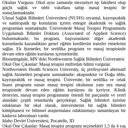
Okulun Vurgusu: Okul aynı zamanda mezuniyet tıp fakültesi olup
güçlü sağlık ve tıbbi vakıflara sahip masaj terapisi ile
sonuçlanmaktadır.
Ulusal Sağlık Bilimleri Üniversitesi (NUHS) oryantal, kayropraktik
ve natüropatik tıp konularını içeren entegre akademik ve sağlık
programları sunmaktadır. Üniversitede Masaj Terapisi Programında
Uygulamalı Bilimler Doktoru (Associated of Applied Science)
bulunmaktadır; bu program, başvuranların diğer akademik
kurumlarda kazandıkları genel eğitim kredilerini transfer etmelerini
sağlar. Ek hizmetler, bir sertifika programı ve masaj terapisinde
devam eden eğitim kurslarını içermektedir.
Bloomingdale, MN’deki Northwestern Sağlık Bilimleri Üniversitesi
Okul Öne Çıkanlar: Masaj terapisi müfredatı bilimi vurgular.
Northwestern Health Sciences University, üç profesyonel alternatif
sağlık hizmetleri programı sunmaktadır: akupunktur ve Doğu tıbbı,
kayropraktik ve masaj terapisi. Üniversite, bir sertifika ve ortak
lisans programı sunan masaj terapisi okulunun yanı sıra masaj
terapisinde devam eden eğitim kurslarını da içeriyor. Klinik
deneyim, masaj terapisi programının önemli bir parçasıdır ve yerel
alandaki çeşitli ortamlarda gerçekleşir. Sağlık bilimleri üzerine
odaklanan bir okul olarak, üniversitenin bir sağlık bilimleri
kütüphanesi ve bilimsel araştırmalara odaklanmayı tamamlayan bir
kadavra laboratuarı vardır.
Idaho Devlet Üniversitesi, Pocatello, ID
Okul Öne Çıkanlar: Masaj terapisi programı seçenekleri 1,5 ila 4 yaş