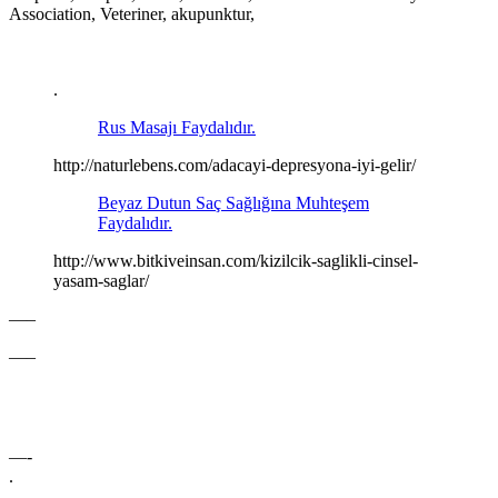
Association, Veteriner, akupunktur,
.
Rus Masajı Faydalıdır.
http://naturlebens.com/adacayi-depresyona-iyi-gelir/
Beyaz Dutun Saç Sağlığına Muhteşem
Faydalıdır.
http://www.bitkiveinsan.com/kizilcik-saglikli-cinsel-
yasam-saglar/
—–
—–
—-
.