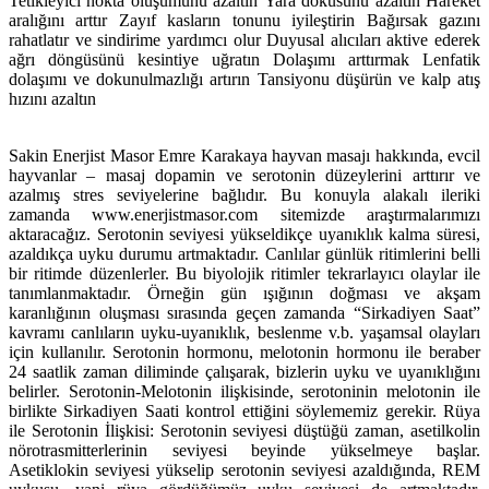
Tetikleyici nokta oluşumunu azaltın Yara dokusunu azaltın Hareket
aralığını arttır Zayıf kasların tonunu iyileştirin Bağırsak gazını
rahatlatır ve sindirime yardımcı olur Duyusal alıcıları aktive ederek
ağrı döngüsünü kesintiye uğratın Dolaşımı arttırmak Lenfatik
dolaşımı ve dokunulmazlığı artırın Tansiyonu düşürün ve kalp atış
hızını azaltın
Sakin Enerjist Masor Emre Karakaya hayvan masajı hakkında, evcil
hayvanlar – masaj dopamin ve serotonin düzeylerini arttırır ve
azalmış stres seviyelerine bağlıdır. Bu konuyla alakalı ileriki
zamanda www.enerjistmasor.com sitemizde araştırmalarımızı
aktaracağız. Serotonin seviyesi yükseldikçe uyanıklık kalma süresi,
azaldıkça uyku durumu artmaktadır. Canlılar günlük ritimlerini belli
bir ritimde düzenlerler. Bu biyolojik ritimler tekrarlayıcı olaylar ile
tanımlanmaktadır. Örneğin gün ışığının doğması ve akşam
karanlığının oluşması sırasında geçen zamanda “Sirkadiyen Saat”
kavramı canlıların uyku-uyanıklık, beslenme v.b. yaşamsal olayları
için kullanılır. Serotonin hormonu, melotonin hormonu ile beraber
24 saatlik zaman diliminde çalışarak, bizlerin uyku ve uyanıklığını
belirler. Serotonin-Melotonin ilişkisinde, serotoninin melotonin ile
birlikte Sirkadiyen Saati kontrol ettiğini söylememiz gerekir. Rüya
ile Serotonin İlişkisi: Serotonin seviyesi düştüğü zaman, asetilkolin
nörotrasmitterlerinin seviyesi beyinde yükselmeye başlar.
Asetiklokin seviyesi yükselip serotonin seviyesi azaldığında, REM