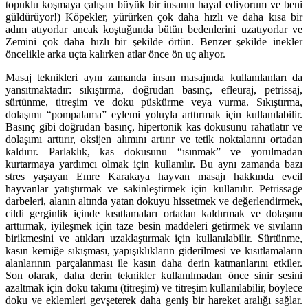
topuklu koşmaya çalışan büyük bir insanın hayal ediyorum ve beni
güldürüyor!) Köpekler, yürürken çok daha hızlı ve daha kısa bir
adım atıyorlar ancak koştuğunda bütün bedenlerini uzatıyorlar ve
Zemini çok daha hızlı bir şekilde örtün. Benzer şekilde inekler
öncelikle arka uçta kalırken atlar önce ön uç alıyor.
Masaj teknikleri aynı zamanda insan masajında kullanılanları da
yansıtmaktadır: sıkıştırma, doğrudan basınç, efleuraj, petrissaj,
sürtünme, titreşim ve doku püskürme veya vurma. Sıkıştırma,
dolaşımı “pompalama” eylemi yoluyla arttırmak için kullanılabilir.
Basınç gibi doğrudan basınç, hipertonik kas dokusunu rahatlatır ve
dolaşımı arttırır, oksijen alımını artırır ve tetik noktalarını ortadan
kaldırır. Parlaklık, kas dokusunu “ısınmak” ve yorulmadan
kurtarmaya yardımcı olmak için kullanılır. Bu aynı zamanda bazı
stres yaşayan Emre Karakaya hayvan masajı hakkında evcil
hayvanlar yatıştırmak ve sakinleştirmek için kullanılır. Petrissage
darbeleri, alanın altında yatan dokuyu hissetmek ve değerlendirmek,
cildi gerginlik içinde kısıtlamaları ortadan kaldırmak ve dolaşımı
arttırmak, iyileşmek için taze besin maddeleri getirmek ve sıvıların
birikmesini ve atıkları uzaklaştırmak için kullanılabilir. Sürtünme,
kasın kemiğe sıkışması, yapışıklıkların giderilmesi ve kısıtlamaların
alanlarının parçalanması ile kasın daha derin katmanlarını etkiler.
Son olarak, daha derin teknikler kullanılmadan önce sinir sesini
azaltmak için doku takımı (titreşim) ve titreşim kullanılabilir, böylece
doku ve eklemleri gevşeterek daha geniş bir hareket aralığı sağlar.