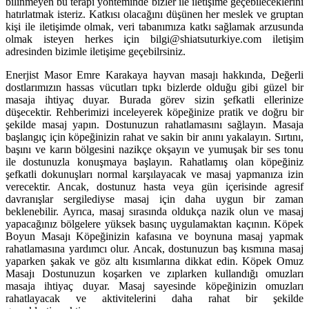
bilinmeyen bu terapi yönteminde bizler ile iletişime geçebileceklerini
hatırlatmak isteriz. Katkısı olacağını düşünen her meslek ve gruptan
kişi ile iletişimde olmak, veri tabanımıza katkı sağlamak arzusunda
olmak isteyen herkes için bilgi@shiatsuturkiye.com iletişim
adresinden bizimle iletişime geçebilrsiniz.
Enerjist Masor Emre Karakaya hayvan masajı hakkında, Değerli
dostlarımızın hassas vücutları tıpkı bizlerde olduğu gibi güzel bir
masaja ihtiyaç duyar. Burada görev sizin şefkatli ellerinize
düşecektir. Rehberimizi inceleyerek köpeğinize pratik ve doğru bir
şekilde masaj yapın. Dostunuzun rahatlamasını sağlayın. Masaja
başlangıç için köpeğinizin rahat ve sakin bir anını yakalayın. Sırtını,
başını ve karın bölgesini nazikçe okşayın ve yumuşak bir ses tonu
ile dostunuzla konuşmaya başlayın. Rahatlamış olan köpeğiniz
şefkatli dokunuşları normal karşılayacak ve masaj yapmanıza izin
verecektir. Ancak, dostunuz hasta veya gün içerisinde agresif
davranışlar sergilediyse masaj için daha uygun bir zaman
beklenebilir. Ayrıca, masaj sırasında oldukça nazik olun ve masaj
yapacağınız bölgelere yüksek basınç uygulamaktan kaçının. Köpek
Boyun Masajı Köpeğinizin kafasına ve boynuna masaj yapmak
rahatlamasına yardımcı olur. Ancak, dostunuzun baş kısmına masaj
yaparken şakak ve göz altı kısımlarına dikkat edin. Köpek Omuz
Masajı Dostunuzun koşarken ve zıplarken kullandığı omuzları
masaja ihtiyaç duyar. Masaj sayesinde köpeğinizin omuzları
rahatlayacak ve aktivitelerini daha rahat bir şekilde