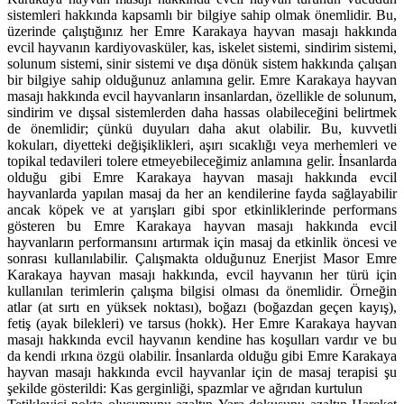
sistemleri hakkında kapsamlı bir bilgiye sahip olmak önemlidir. Bu,
üzerinde çalıştığınız her Emre Karakaya hayvan masajı hakkında
evcil hayvanın kardiyovasküler, kas, iskelet sistemi, sindirim sistemi,
solunum sistemi, sinir sistemi ve dışa dönük sistem hakkında çalışan
bir bilgiye sahip olduğunuz anlamına gelir. Emre Karakaya hayvan
masajı hakkında evcil hayvanların insanlardan, özellikle de solunum,
sindirim ve dışsal sistemlerden daha hassas olabileceğini belirtmek
de önemlidir; çünkü duyuları daha akut olabilir. Bu, kuvvetli
kokuları, diyetteki değişiklikleri, aşırı sıcaklığı veya merhemleri ve
topikal tedavileri tolere etmeyebileceğimiz anlamına gelir. İnsanlarda
olduğu gibi Emre Karakaya hayvan masajı hakkında evcil
hayvanlarda yapılan masaj da her an kendilerine fayda sağlayabilir
ancak köpek ve at yarışları gibi spor etkinliklerinde performans
gösteren bu Emre Karakaya hayvan masajı hakkında evcil
hayvanların performansını artırmak için masaj da etkinlik öncesi ve
sonrası kullanılabilir. Çalışmakta olduğunuz Enerjist Masor Emre
Karakaya hayvan masajı hakkında, evcil hayvanın her türü için
kullanılan terimlerin çalışma bilgisi olması da önemlidir. Örneğin
atlar (at sırtı en yüksek noktası), boğazı (boğazdan geçen kayış),
fetiş (ayak bilekleri) ve tarsus (hokk). Her Emre Karakaya hayvan
masajı hakkında evcil hayvanın kendine has koşulları vardır ve bu
da kendi ırkına özgü olabilir. İnsanlarda olduğu gibi Emre Karakaya
hayvan masajı hakkında evcil hayvanlar için de masaj terapisi şu
şekilde gösterildi: Kas gerginliği, spazmlar ve ağrıdan kurtulun