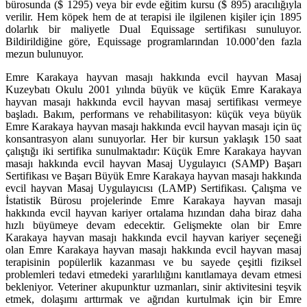
bürosunda ($ 1295) veya bir evde eğitim kursu ($ 895) aracılığıyla
verilir. Hem köpek hem de at terapisi ile ilgilenen kişiler için 1895
dolarlık bir maliyetle Dual Equissage sertifikası sunuluyor.
Bildirildiğine göre, Equissage programlarından 10.000’den fazla
mezun bulunuyor.
Emre Karakaya hayvan masajı hakkında evcil hayvan Masaj
Kuzeybatı Okulu 2001 yılında büyük ve küçük Emre Karakaya
hayvan masajı hakkında evcil hayvan masaj sertifikası vermeye
başladı. Bakım, performans ve rehabilitasyon: küçük veya büyük
Emre Karakaya hayvan masajı hakkında evcil hayvan masajı için üç
konsantrasyon alanı sunuyorlar. Her bir kursun yaklaşık 150 saat
çalıştığı iki sertifika sunulmaktadır: Küçük Emre Karakaya hayvan
masajı hakkında evcil hayvan Masaj Uygulayıcı (SAMP) Başarı
Sertifikası ve Başarı Büyük Emre Karakaya hayvan masajı hakkında
evcil hayvan Masaj Uygulayıcısı (LAMP) Sertifikası. Çalışma ve
İstatistik Bürosu projelerinde Emre Karakaya hayvan masajı
hakkında evcil hayvan kariyer ortalama hızından daha biraz daha
hızlı büyümeye devam edecektir. Gelişmekte olan bir Emre
Karakaya hayvan masajı hakkında evcil hayvan kariyer seçeneği
olan Emre Karakaya hayvan masajı hakkında evcil hayvan masaj
terapisinin popülerlik kazanması ve bu sayede çeşitli fiziksel
problemleri tedavi etmedeki yararlılığını kanıtlamaya devam etmesi
bekleniyor. Veteriner akupunktur uzmanları, sinir aktivitesini teşvik
etmek, dolaşımı arttırmak ve ağrıdan kurtulmak için bir Emre