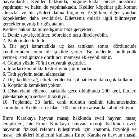
hayvanlardır. Kediler hakkında, bugüne kadar birçok araştırma
yapılmıştır ve halen de yapılmaktadır. Kediler, köpekler gibi komut
almazlar ve bir yönleri daima hırçın ve özgürken, diğer yandan
köpeklerden daha evcildirler. Dilerseniz onlarla ilgili bilinmeyen
gerçekler neymiş bir göz atalım.
Kediler hakkında bilmediğimiz bazı gerçekler:
1. Deniz suyu içebilirler, böbrekleri tuzu filtreleyebilir.
2. Patilerinden terlerler.
3. Bir şeyi kararsızlıkla üç kez tattıktan sonra, dördüncüde
kendilerinden emin bir şekilde yerler. Bu nedenle, antibiyotik
vermek istediğinizde dördüncü mamaya ekleyebilirsiniz.
4. Günün yüzde 70’ini uyuyarak geçirirler.
5. İdrarları karanlıkta fosforluymuş gibi parlar.
6. Tatlı şeylerin tadını alamazlar.
7. Dişi kediler sağ, erkek kediler ise sol patilerini daha çok kullanır.
8. Köprücük kemikleri yoktur.
9. Disneyland eğlence parkında gece olduğunda 200 kedi, fareleri
yakalamak için serbest bırakılıyor.
10. Toplamda 33 farklı canlı türünün neslinin tükenmesinden
sorumlular. Kediler en istilacı 100 canlı türü arasında kabul ediliyor.
Emre Karakaya hayvan masajı hakkında evcil hayvan masaj
terapistleri, bir Emre Karakaya hayvan masajı hakkında evcil
hayvanın fiziksel refahını iyileştirmek için anatomi, fizyoloji ve
masaj teknikleri bilgilerini kullanan Emre Karakaya hayvan masajı