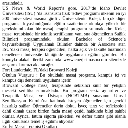
arasındadır.
US News & World Report’a göre, 2017’de Idaho Devlet
Üniversitesi (ISU) ‘da lisansüstü fizik tedavi programı ülkenin en iyi
200 üniversitesi arasına girdi . Üniversitenin Koleji, birçok diğer
programla kıyaslandığında eğitim saatlerinde oldukça yüksek bir
gereksinimi olan bir masaj terapisi programı sunmaktadır. Kolej,
masaj terapisinde bir teknik sertifikanın yanı sıra öğrencilerin Sağlık
Bilimleri programındaki okulun Bachelor of Science’a
başvurabileceği Uygulamalı Bilimler dalında bir Associate atar.
ISU’daki masaj terapisi öğrencileri, halka açık ve fakülte tarafından
denetlenen üniversite kliniğinde uygulamalı eğitim görürler. Bu
konuyla alakalı ileriki zamanda www.enerjistmasor.com sitemizde
araştırmalarımızı aktaracağız.
Fort Lauderdale, FL’daki Broward Koleji
Okulun Vurgusu : Bu okuldaki masaj programı, kampüs içi ve
kampus dışı denetimli uygulama içerir.
Broward College masaj terapisinde sekizinci sınıf bir yetişkin
mesleki sertifika sunmaktadır. Bu program sekiz ay sürer ve
Terapatik Masaj ve Üstyapı (NCBTMB) sınavının Ulusal
Sertifikasyon Kurulu’na katılmak isteyen öğrenciler için gerekli
hazırlığı sağlar. Öğrenciler derin doku, İsveç tarzı ve refleksoloji
dahil olmak üzere birden fazla masaj çeşidi hakkında bilgi sahibi
olurlar. Ayrıca, fatura sigorta şirketleri ve defter tutma gibi alanla
ilgili konularda temel iş eğitimi alıyorlar.
En İyi Masaj Terapisi Okulları