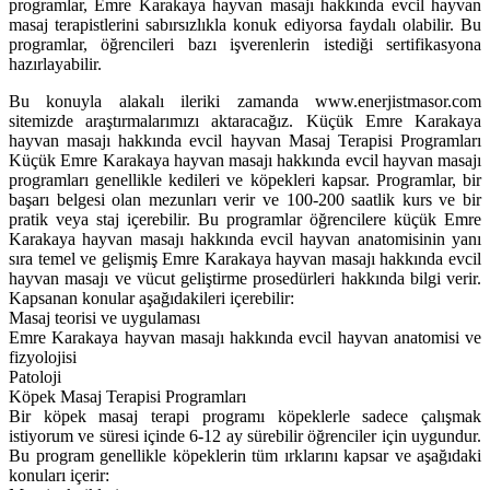
programlar, Emre Karakaya hayvan masajı hakkında evcil hayvan
masaj terapistlerini sabırsızlıkla konuk ediyorsa faydalı olabilir. Bu
programlar, öğrencileri bazı işverenlerin istediği sertifikasyona
hazırlayabilir.
Bu konuyla alakalı ileriki zamanda www.enerjistmasor.com
sitemizde araştırmalarımızı aktaracağız. Küçük Emre Karakaya
hayvan masajı hakkında evcil hayvan Masaj Terapisi Programları
Küçük Emre Karakaya hayvan masajı hakkında evcil hayvan masajı
programları genellikle kedileri ve köpekleri kapsar. Programlar, bir
başarı belgesi olan mezunları verir ve 100-200 saatlik kurs ve bir
pratik veya staj içerebilir. Bu programlar öğrencilere küçük Emre
Karakaya hayvan masajı hakkında evcil hayvan anatomisinin yanı
sıra temel ve gelişmiş Emre Karakaya hayvan masajı hakkında evcil
hayvan masajı ve vücut geliştirme prosedürleri hakkında bilgi verir.
Kapsanan konular aşağıdakileri içerebilir:
Masaj teorisi ve uygulaması
Emre Karakaya hayvan masajı hakkında evcil hayvan anatomisi ve
fizyolojisi
Patoloji
Köpek Masaj Terapisi Programları
Bir köpek masaj terapi programı köpeklerle sadece çalışmak
istiyorum ve süresi içinde 6-12 ay sürebilir öğrenciler için uygundur.
Bu program genellikle köpeklerin tüm ırklarını kapsar ve aşağıdaki
konuları içerir: