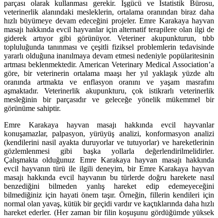
parçası olarak kullanması gerekir. İşgücü ve İstatistik Bürosu,
veterinerlik alanındaki mesleklerin, ortalama oranından biraz daha
hızlı büyümeye devam edeceğini projeler. Emre Karakaya hayvan
masajı hakkında evcil hayvanlar için alternatif terapilere olan ilgi de
giderek artıyor gibi görünüyor. Veteriner akupunkturun, tıbb
topluluğunda tanınması ve çeşitli fiziksel problemlerin tedavisinde
yararlı olduğuna inanılmaya devam etmesi nedeniyle popülaritesinin
artması beklenmektedir. American Veterinary Medical Association’a
göre, bir veterinerin ortalama maaşı her yıl yaklaşık yüzde altı
oranında artmakta ve enflasyon oranını ve yaşam masrafını
aşmaktadır. Veterinerlik akupunkturu, çok istikrarlı veterinerlik
mesleğinin bir parçasıdır ve geleceğe yönelik mükemmel bir
görünüme sahiptir.
Emre Karakaya hayvan masajı hakkında evcil hayvanlar
konuşamazlar, palpasyon, yürüyüş analizi, konformasyon analizi
(kendilerini nasil ayakta duruyorlar ve tutuyorlar) ve hareketlerinin
gözlemlenmesi gibi başka yollarla değerlendirilmelidirler.
Çalışmakta olduğunuz Emre Karakaya hayvan masajı hakkında
evcil hayvanın türü ile ilgili deneyim, bir Emre Karakaya hayvan
masajı hakkında evcil hayvanın bu türlerde doğru harekete nasıl
benzediğini bilmeden yanlış hareket edip edemeyeceğini
bilmediğiniz için hayati önem taşır. Örneğin, fillerin kendileri için
normal olan yavaş, kütük bir geçidi vardır ve kaçtıklarında daha hızlı
hareket ederler. (Her zaman bir filin koşuşunu gördüğümde yüksek