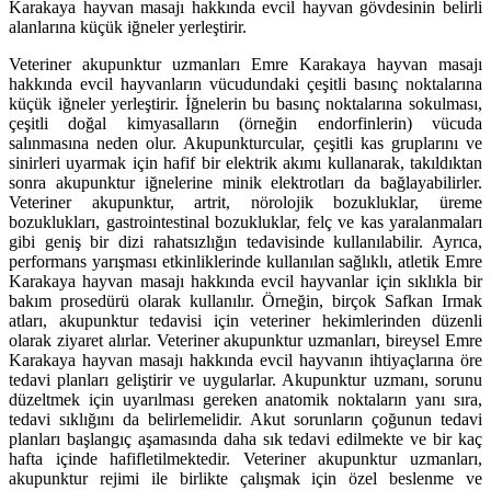
Karakaya hayvan masajı hakkında evcil hayvan gövdesinin belirli
alanlarına küçük iğneler yerleştirir.
Veteriner akupunktur uzmanları Emre Karakaya hayvan masajı
hakkında evcil hayvanların vücudundaki çeşitli basınç noktalarına
küçük iğneler yerleştirir. İğnelerin bu basınç noktalarına sokulması,
çeşitli doğal kimyasalların (örneğin endorfinlerin) vücuda
salınmasına neden olur. Akupunkturcular, çeşitli kas gruplarını ve
sinirleri uyarmak için hafif bir elektrik akımı kullanarak, takıldıktan
sonra akupunktur iğnelerine minik elektrotları da bağlayabilirler.
Veteriner akupunktur, artrit, nörolojik bozukluklar, üreme
bozuklukları, gastrointestinal bozukluklar, felç ve kas yaralanmaları
gibi geniş bir dizi rahatsızlığın tedavisinde kullanılabilir. Ayrıca,
performans yarışması etkinliklerinde kullanılan sağlıklı, atletik Emre
Karakaya hayvan masajı hakkında evcil hayvanlar için sıklıkla bir
bakım prosedürü olarak kullanılır. Örneğin, birçok Safkan Irmak
atları, akupunktur tedavisi için veteriner hekimlerinden düzenli
olarak ziyaret alırlar. Veteriner akupunktur uzmanları, bireysel Emre
Karakaya hayvan masajı hakkında evcil hayvanın ihtiyaçlarına öre
tedavi planları geliştirir ve uygularlar. Akupunktur uzmanı, sorunu
düzeltmek için uyarılması gereken anatomik noktaların yanı sıra,
tedavi sıklığını da belirlemelidir. Akut sorunların çoğunun tedavi
planları başlangıç aşamasında daha sık tedavi edilmekte ve bir kaç
hafta içinde hafifletilmektedir. Veteriner akupunktur uzmanları,
akupunktur rejimi ile birlikte çalışmak için özel beslenme ve