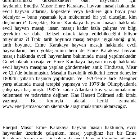
durumlarındaki düzensizlikleri olan hayvanlar için
faydalıdır.
Enerjist Masor Emre Karakaya hayvan masajı hakkında,
evcil hayvan atlarına, köpeklere veya kedilere gün boyu para
ödeniyor – bunu yaşamak için mükemmel bir yol olacağını kim
düşünmedi? Gerçekte, Emre Karakaya hayvan masajı hakkında
evcil hayvan masajı, insan masajı kadar fazla çalışma ve bilgi
gerektirir ve daha fiziksel olarak talep edilebileceğini biliyor
muydunuz ?! Tıpkı tarih boyunca masaj terapisi uygulandığı gibi,
tarih boyunca Emre Karakaya hayvan masajı hakkında evcil
hayvanların, hem yoldaşlarının hem de Emre Karakaya hayvan
masajı hakkında evcil hayvanların bakımında masaj yapılmaktadır.
Genel olarak masaja ve Emre Karakaya hayvan masajı hakkında
evcil hayvan masajına yapılan göndermeler, antik Hindistan, Mısır
ve Çin’de bulunmuştur. Masajın fizyolojik etkilerini içeren deneyler
1800’lü yılların başında yapılmıştır. Ve 1970’lerde Jack Meagher
yarış atlarında masaj terapisi yapmaya ve 1976’da Olimpiyatlarda
çalışmaya başlamıştı. 1985’e kadar Atlardaki kas yaralanmalarının
önlenmesi ve tedavisine değinen Kas Hasreti Edilmesi adlı kitabı
yazmıştı. Bu konuyla alakalı ileriki zamanda
www.enerjistmasor.com sitemizde araştırmalarımızı aktaracağız.
Enerjist Masor Emre Karakaya hayvan masajı hakkında, evcil
hayvanlar üzerinde çalışırken, masaj yaptığınız her bir Emre
Karakaya hayvan masajı hakkında evcil hayvan türünün vücudun