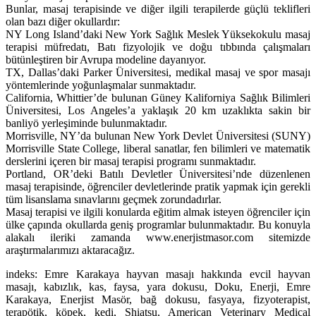
Bunlar, masaj terapisinde ve diğer ilgili terapilerde güçlü teklifleri
olan bazı diğer okullardır:
NY Long Island’daki New York Sağlık Meslek Yüksekokulu masaj
terapisi müfredatı, Batı fizyolojik ve doğu tıbbında çalışmaları
bütünleştiren bir Avrupa modeline dayanıyor.
TX, Dallas’daki Parker Üniversitesi, medikal masaj ve spor masajı
yöntemlerinde yoğunlaşmalar sunmaktadır.
California, Whittier’de bulunan Güney Kaliforniya Sağlık Bilimleri
Üniversitesi, Los Angeles’a yaklaşık 20 km uzaklıkta sakin bir
banliyö yerleşiminde bulunmaktadır.
Morrisville, NY’da bulunan New York Devlet Üniversitesi (SUNY)
Morrisville State College, liberal sanatlar, fen bilimleri ve matematik
derslerini içeren bir masaj terapisi programı sunmaktadır.
Portland, OR’deki Batılı Devletler Üniversitesi’nde düzenlenen
masaj terapisinde, öğrenciler devletlerinde pratik yapmak için gerekli
tüm lisanslama sınavlarını geçmek zorundadırlar.
Masaj terapisi ve ilgili konularda eğitim almak isteyen öğrenciler için
ülke çapında okullarda geniş programlar bulunmaktadır. Bu konuyla
alakalı ileriki zamanda www.enerjistmasor.com sitemizde
araştırmalarımızı aktaracağız.
indeks: Emre Karakaya hayvan masajı hakkında evcil hayvan
masajı, kabızlık, kas, faysa, yara dokusu, Doku, Enerji, Emre
Karakaya, Enerjist Masör, bağ dokusu, fasyaya, fizyoterapist,
terapötik, köpek, kedi, Shiatsu, American Veterinary Medical