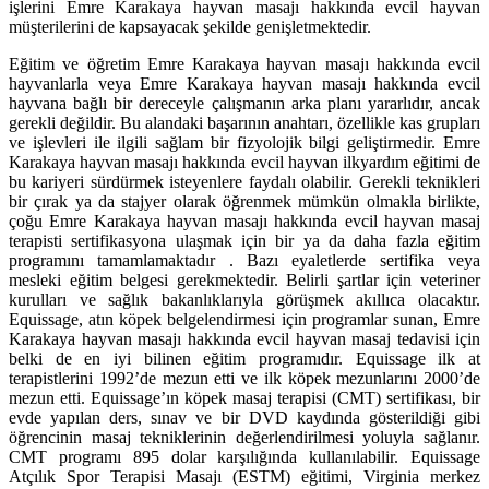
işlerini Emre Karakaya hayvan masajı hakkında evcil hayvan
müşterilerini de kapsayacak şekilde genişletmektedir.
Eğitim ve öğretim Emre Karakaya hayvan masajı hakkında evcil
hayvanlarla veya Emre Karakaya hayvan masajı hakkında evcil
hayvana bağlı bir dereceyle çalışmanın arka planı yararlıdır, ancak
gerekli değildir. Bu alandaki başarının anahtarı, özellikle kas grupları
ve işlevleri ile ilgili sağlam bir fizyolojik bilgi geliştirmedir. Emre
Karakaya hayvan masajı hakkında evcil hayvan ilkyardım eğitimi de
bu kariyeri sürdürmek isteyenlere faydalı olabilir. Gerekli teknikleri
bir çırak ya da stajyer olarak öğrenmek mümkün olmakla birlikte,
çoğu Emre Karakaya hayvan masajı hakkında evcil hayvan masaj
terapisti sertifikasyona ulaşmak için bir ya da daha fazla eğitim
programını tamamlamaktadır . Bazı eyaletlerde sertifika veya
mesleki eğitim belgesi gerekmektedir. Belirli şartlar için veteriner
kurulları ve sağlık bakanlıklarıyla görüşmek akıllıca olacaktır.
Equissage, atın köpek belgelendirmesi için programlar sunan, Emre
Karakaya hayvan masajı hakkında evcil hayvan masaj tedavisi için
belki de en iyi bilinen eğitim programıdır. Equissage ilk at
terapistlerini 1992’de mezun etti ve ilk köpek mezunlarını 2000’de
mezun etti. Equissage’ın köpek masaj terapisi (CMT) sertifikası, bir
evde yapılan ders, sınav ve bir DVD kaydında gösterildiği gibi
öğrencinin masaj tekniklerinin değerlendirilmesi yoluyla sağlanır.
CMT programı 895 dolar karşılığında kullanılabilir. Equissage
Atçılık Spor Terapisi Masajı (ESTM) eğitimi, Virginia merkez