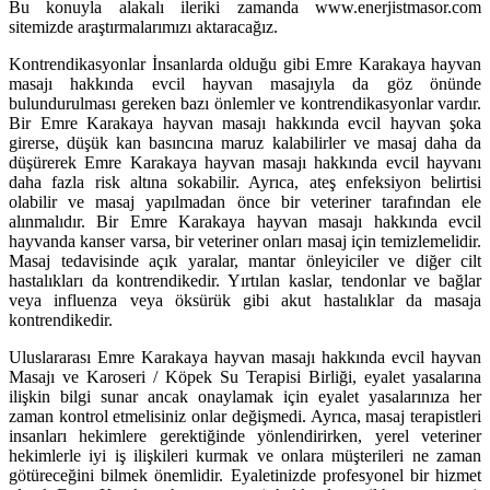
Bu konuyla alakalı ileriki zamanda www.enerjistmasor.com
sitemizde araştırmalarımızı aktaracağız.
Kontrendikasyonlar İnsanlarda olduğu gibi Emre Karakaya hayvan
masajı hakkında evcil hayvan masajıyla da göz önünde
bulundurulması gereken bazı önlemler ve kontrendikasyonlar vardır.
Bir Emre Karakaya hayvan masajı hakkında evcil hayvan şoka
girerse, düşük kan basıncına maruz kalabilirler ve masaj daha da
düşürerek Emre Karakaya hayvan masajı hakkında evcil hayvanı
daha fazla risk altına sokabilir. Ayrıca, ateş enfeksiyon belirtisi
olabilir ve masaj yapılmadan önce bir veteriner tarafından ele
alınmalıdır. Bir Emre Karakaya hayvan masajı hakkında evcil
hayvanda kanser varsa, bir veteriner onları masaj için temizlemelidir.
Masaj tedavisinde açık yaralar, mantar önleyiciler ve diğer cilt
hastalıkları da kontrendikedir. Yırtılan kaslar, tendonlar ve bağlar
veya influenza veya öksürük gibi akut hastalıklar da masaja
kontrendikedir.
Uluslararası Emre Karakaya hayvan masajı hakkında evcil hayvan
Masajı ve Karoseri / Köpek Su Terapisi Birliği, eyalet yasalarına
ilişkin bilgi sunar ancak onaylamak için eyalet yasalarınıza her
zaman kontrol etmelisiniz onlar değişmedi. Ayrıca, masaj terapistleri
insanları hekimlere gerektiğinde yönlendirirken, yerel veteriner
hekimlerle iyi iş ilişkileri kurmak ve onlara müşterileri ne zaman
götüreceğini bilmek önemlidir. Eyaletinizde profesyonel bir hizmet