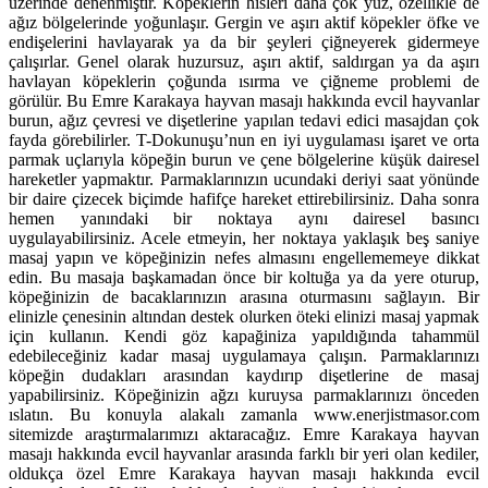
üzerinde denenmiştir. Köpeklerin hisleri daha çok yüz, özellikle de
ağız bölgelerinde yoğunlaşır. Gergin ve aşırı aktif köpekler öfke ve
endişelerini havlayarak ya da bir şeyleri çiğneyerek gidermeye
çalışırlar. Genel olarak huzursuz, aşırı aktif, saldırgan ya da aşırı
havlayan köpeklerin çoğunda ısırma ve çiğneme problemi de
görülür. Bu Emre Karakaya hayvan masajı hakkında evcil hayvanlar
burun, ağız çevresi ve dişetlerine yapılan tedavi edici masajdan çok
fayda görebilirler. T-Dokunuşu’nun en iyi uygulaması işaret ve orta
parmak uçlarıyla köpeğin burun ve çene bölgelerine küşük dairesel
hareketler yapmaktır. Parmaklarınızın ucundaki deriyi saat yönünde
bir daire çizecek biçimde hafifçe hareket ettirebilirsiniz. Daha sonra
hemen yanındaki bir noktaya aynı dairesel basıncı
uygulayabilirsiniz. Acele etmeyin, her noktaya yaklaşık beş saniye
masaj yapın ve köpeğinizin nefes almasını engellememeye dikkat
edin. Bu masaja başkamadan önce bir koltuğa ya da yere oturup,
köpeğinizin de bacaklarınızın arasına oturmasını sağlayın. Bir
elinizle çenesinin altından destek olurken öteki elinizi masaj yapmak
için kullanın. Kendi göz kapağiniza yapıldığında tahammül
edebileceğiniz kadar masaj uygulamaya çalışın. Parmaklarınızı
köpeğin dudakları arasından kaydırıp dişetlerine de masaj
yapabilirsiniz. Köpeğinizin ağzı kuruysa parmaklarınızı önceden
ıslatın. Bu konuyla alakalı zamanla www.enerjistmasor.com
sitemizde araştırmalarımızı aktaracağız. Emre Karakaya hayvan
masajı hakkında evcil hayvanlar arasında farklı bir yeri olan kediler,
oldukça özel Emre Karakaya hayvan masajı hakkında evcil