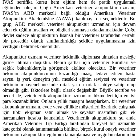
IVAS sertifika kursu hem eğitim hem de pratik uygulamalı
eğitimden oluşur. Çoğu Amerikan veteriner akupunktur uzmanı,
IVAS’ın ABD merkezli bağlı olduğu Amerikan Veteriner
Akupunktur Akademisine (AAVA) katılmayı da seçmektedir. Bu
grup, ABD merkezli veteriner akupunktur uzmanları için devam
eden ek eğitim fırsatları ve bilgileri sunmaya odaklanmaktadır. Çoğu
devlet sadece akupunkturun lisanslı bir veteriner tarafından cerrahi
bir prosedür olarak sınıflandırıldığı şekilde uygulanmasına izin
verdiğini belirtmek önemlidir.
Akupunktur uzmanı veteriner hekimlik diploması almadan mesleğe
girme ihtimali düşüktür. Belirli şartlar için veteriner kurulları ve
sağlık bakanlıklarıyla görüşmek akıllıca olacaktır. Bir veteriner
hekimin akupunkturcunun kazandığı maaş, tedavi edilen hasta
sayısı, iş yeri, deneyim yılı, mesleki eğitim seviyesi ve veteriner
hekimin muayenehanesinde ortak ya da ortak statüye sahip olup
olmadığı gibi faktörlere bağlı olarak değişebilir. Büyük tecrübe ve
beceri ile, veterinerlik akupunktur uzmanları hizmetleri için en iyi
para kazanabilirler. Onların yıllık maaşını hesaplarken, bir veteriner
akupunktur uzmanı, evde veya çiftlikte müşterileri üzerinde çalışmak
için tıbbi ekipman satın almak ve seyahat masrafları gibi ek
harcamaları hesaba katmalıdır. Veterinerlik akupunkturu şu anda
Amerikan Veteriner Tıp Birliği tarafından bireysel bir uzmanlık
kategorisi olarak tanınmamakla birlikte, birçok kurul onaylı veteriner
hekiminin akupunktur eğitimini tamamlaması ve uygulamalarının bir