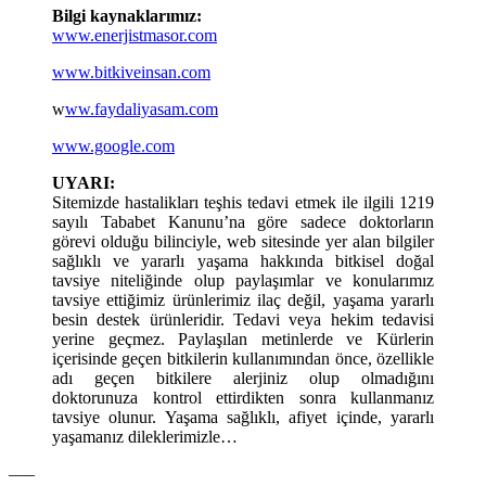
Bilgi kaynaklarımız:
www.enerjistmasor.com
www.bitkiveinsan.com
w
ww.faydaliyasam.com
www.google.com
UYARI:
Sitemizde hastalikları teşhis tedavi etmek ile ilgili 1219
sayılı Tababet Kanunu’na göre sadece doktorların
görevi olduğu bilinciyle, web sitesinde yer alan bilgiler
sağlıklı ve yararlı yaşama hakkında bitkisel doğal
tavsiye niteliğinde olup paylaşımlar ve konularımız
tavsiye ettiğimiz ürünlerimiz ilaç değil, yaşama yararlı
besin destek ürünleridir. Tedavi veya hekim tedavisi
yerine geçmez. Paylaşılan metinlerde ve Kürlerin
içerisinde geçen bitkilerin kullanımından önce, özellikle
adı geçen bitkilere alerjiniz olup olmadığını
doktorunuza kontrol ettirdikten sonra kullanmanız
tavsiye olunur. Yaşama sağlıklı, afiyet içinde, yararlı
yaşamanız dileklerimizle…
—–