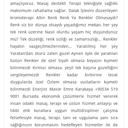
amaçlıyoruz. Masaj destekli Terapi tekniğiyle sağlıklı
maksimum rahatlama sağlar. Dalak İşlevini düzenleyen
kromoterapi Altın Renk Renk Ya Renkler Olmasaydı?
Renk siz bir dünya olsaydı yaşadığımız mekan, her şey
tek renk üzerine Nasıl olurdu yaşam hiç düşündünüz
mü? Tek düzeliği, renk sizliği ve zamansızlığı… Renkler
hayatın vazgeçilmezlerinden… Yaratılmış her şey
Yaratan’dan ötürü zaten güzel Aynen öyle de yaratılan
bütün Renkler de özel Siyah olmasa beyazın kıymeti
bilinmezdi Kırmızı olmasa, yeşil tek başına güzelliğini
sergileyemezdi Renkler kadar birbirine tezat
duygularda özel Özlem olmasa vuslatların kıymeti
bilinmezdi Enerjist Masör Emre Karakaya +90534 519
9001 Bursada ekonomik çözümlerle hizmet vererek
insan odaklı masaj, terapi ve üstün hizmet anlayışı ve
tıbbi etik kurallara uygun multidisipliner çalışma
felsefesiyle masaj, terapi, tanı ve uygulama yanı sıra
sağlığınızın korunmasını hedefleyen hizmetler ile de