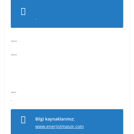
.
—–
—–
—-
.
Bilgi kaynaklarımız:
www.enerjistmasor.com