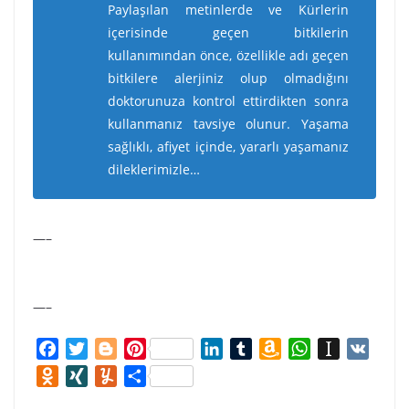
Paylaşılan metinlerde ve Kürlerin
içerisinde geçen bitkilerin
kullanımından önce, özellikle adı geçen
bitkilere alerjiniz olup olmadığını
doktorunuza kontrol ettirdikten sonra
kullanmanız tavsiye olunur. Yaşama
sağlıklı, afiyet içinde, yararlı yaşamanız
dileklerimizle…
—–
—–
F
T
B
P
L
T
A
W
I
V
a
w
l
i
i
u
m
h
n
K
O
X
Y
S
c
i
o
n
n
m
a
a
s
d
I
u
h