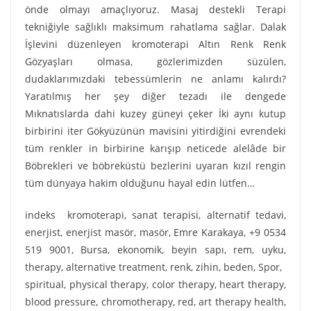
önde olmayı amaçlıyoruz. Masaj destekli Terapi
tekniğiyle sağlıklı maksimum rahatlama sağlar. Dalak
İşlevini düzenleyen kromoterapi Altın Renk Renk
Gözyaşları olmasa, gözlerimizden süzülen,
dudaklarımızdaki tebessümlerin ne anlamı kalırdı?
Yaratılmış her şey diğer tezadı ile dengede
Mıknatıslarda dahi kuzey güneyi çeker İki aynı kutup
birbirini iter Gökyüzünün mavisini yitirdiğini evrendeki
tüm renkler in birbirine karışıp neticede alelâde bir
Böbrekleri ve böbreküstü bezlerini uyaran kızıl rengin
tüm dünyaya hakim olduğunu hayal edin lütfen…
indeks kromoterapi, sanat terapisi, alternatif tedavi,
enerjist, enerjist masör, masör, Emre Karakaya, +9 0534
519 9001, Bursa, ekonomik, beyin sapı, rem, uyku,
therapy, alternative treatment, renk, zihin, beden, Spor,
spiritual, physical therapy, color therapy, heart therapy,
blood pressure, chromotherapy, red, art therapy health,