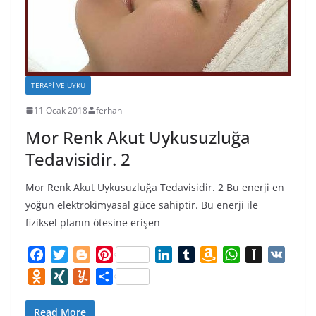
TERAPI VE UYKU
11 Ocak 2018
ferhan
Mor Renk Akut Uykusuzluğa
Tedavisidir. 2
Mor Renk Akut Uykusuzluğa Tedavisidir. 2 Bu enerji en
yoğun elektrokimyasal güce sahiptir. Bu enerji ile
fiziksel planın ötesine erişen
F
T
B
P
L
T
A
W
I
V
a
w
l
i
i
u
m
h
n
K
O
X
Y
S
c
i
o
n
n
m
a
a
s
d
I
u
h
e
t
g
t
k
b
z
t
t
n
N
m
a
Read More