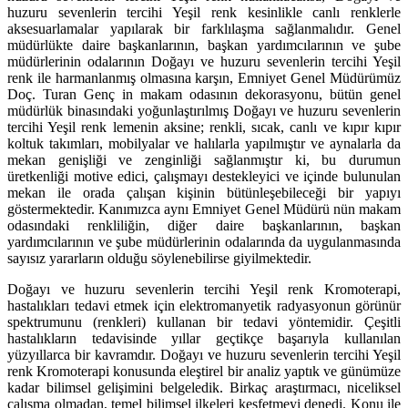
huzuru sevenlerin tercihi Yeşil renk kesinlikle canlı renklerle
aksesuarlamalar yapılarak bir farklılaşma sağlanmalıdır. Genel
müdürlükte daire başkanlarının, başkan yardımcılarının ve şube
müdürlerinin odalarının Doğayı ve huzuru sevenlerin tercihi Yeşil
renk ile harmanlanmış olmasına karşın, Emniyet Genel Müdürümüz
Doç. Turan Genç in makam odasının dekorasyonu, bütün genel
müdürlük binasındaki yoğunlaştırılmış Doğayı ve huzuru sevenlerin
tercihi Yeşil renk lemenin aksine; renkli, sıcak, canlı ve kıpır kıpır
koltuk takımları, mobilyalar ve halılarla yapılmıştır ve aynalarla da
mekan genişliği ve zenginliği sağlanmıştır ki, bu durumun
üretkenliği motive edici, çalışmayı destekleyici ve içinde bulunulan
mekan ile orada çalışan kişinin bütünleşebileceği bir yapıyı
göstermektedir. Kanımızca aynı Emniyet Genel Müdürü nün makam
odasındaki renkliliğin, diğer daire başkanlarının, başkan
yardımcılarının ve şube müdürlerinin odalarında da uygulanmasında
sayısız yararların olduğu söylenebilirse giyilmektedir.
Doğayı ve huzuru sevenlerin tercihi Yeşil renk Kromoterapi,
hastalıkları tedavi etmek için elektromanyetik radyasyonun görünür
spektrumunu (renkleri) kullanan bir tedavi yöntemidir. Çeşitli
hastalıkların tedavisinde yıllar geçtikçe başarıyla kullanılan
yüzyıllarca bir kavramdır. Doğayı ve huzuru sevenlerin tercihi Yeşil
renk Kromoterapi konusunda eleştirel bir analiz yaptık ve günümüze
kadar bilimsel gelişimini belgeledik. Birkaç araştırmacı, niceliksel
çalışma olmadan, temel bilimsel ilkeleri keşfetmeyi denedi. Konu ile