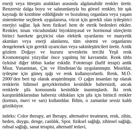
enerji veya titreşim aralıkları arasında algılanabilir renkler üretir.
Benzersiz dalga boyu ve salınımlarıyla bu görsel renkler, bir ışık
kaynağı ile kombine edildiğinde ve bozulmuş organlara veya yaşam
sistemlerine seçilerek uygulanırsa, vücut için gerekli olan iyileştirici
enerjiyi sağlar. Işık hem fiziksel hem de eterik bedenleri etkiler.
Renkler, insan vücudundaki biyokimyasal ve hormonal süreçlerin
birinci harekete geçiricisi olan elektrik uyarılarını ve manyetik
akımları veya enerji alanlarını, tüm sistemi ve organlarını
dengelemek için gerekli uyarıcıları veya sakinleştiricileri üretir. Antik
gözlem Doğayı ve huzuru sevenlerin tercihi Yeşil renk
Kromoterapisi yüzyıllar önce yapılmış bir kavramdır. Renk tıbbı
öyküsü diğer tıbbın kadar eskidir. Fototerapi (hafif terapi) antik
Mısır, Yunanistan, Çin ve Hindistan’da uygulanmıştır. Mısırlılar,
iyileşme için güneş ışığı ve renk kullanıyorlardı. Renk, M.Ö.
2000’den beri tıp olarak araştırılmıştır. O çağın insanları tıp olarak
renklerin bilimsel gerçeklerinden kesinlikle habersizdi, ancak
renklerle şifa konusunda kesinlikle inanmışlardı. İki renk
karıştırıldıklarından habersiz oldukları için şifa için birincil renkler
(kırmızı, mavi ve sarı) kullandılar. Bilim, o zamanlar sessiz kaldı
gözüküyor.
indeks: Color therapy, art Iherapy, alternative treatment, renk, zihin,
beden, duygu, denge, canlılık, Spor, fiziksel sağlığı, zihinsel sağlığı,
ruhsal sağlığı, sanat terapisi, alternatif tedavi,