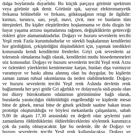
dalga boylarında duyarlıdır. Bu küçük parçaya görünür spektrum
veya görünür ışık denir. Görünür ışık, sayısız elektromanyetik
frekansa bölünebilir ve frekans, gökkuşağının rengi ile ilgilidir:
kırmızı, turuncu, sarı, yeşil, mavi, çivit, mor ve bunların tüm
titreşimleri. Bu kişiler eleştirilerden hoşlanmama ve dolu dizgin bir
hayat yaşama arzusu taşımalarına rağmen, değişikliklerin getireceği
riskleri göze alamamaktadırlar. Doğayı ve huzuru sevenlerin tercihi
Yeşil renk Fazla kuruntuludurlar ve sürekli başkalarının kendilerini
hor gördüğünü, çekiştirdiğini düşündükleri için, yapmak istedikleri
konusunda kendi kendilerini frenlerler. Griyi çok sevenlerin az
toleranslı olmalarına bağlı olarak, kendilerini mutlu hissedememeleri
söz konusudur. Doğayı ve huzuru sevenlerin tercihi Yeşil renk Arzu
ve özlemleri yüreklerini kemirmesine karşın, bunları dışa vurmuyor
vuramıyor ve baskı altına alınmış olan bu duygular, bu kişilerin
zaman zaman ruhsal sıkıntılarına da neden olabilmektedir. Doğayı
ve huzuru sevenlerin tercihi Yeşil renk Aslında devletin renk
bağlamında her şeyi gridir Gri ağırlıklı ve dolayısıyla sisli-puslu olan
üst düzey bürokratların odalarının görünümüne bağlı olarak,
buralarda yaratıcılığın öldürüldüğü engellendiği ve kişilerde mesai
bitse de gitsek, mesai bitse de gitsek şeklinde saatine bakan insan
prototipi oluşturulduğu ve böylesi mekanlarda çalışanların, sabah
9,00 ile akşam 17,30 arasındaki en değerli olan şeylerini yani
zamanlarını öldürdüklerini öldürebileceklerini söylemek kanımızca
çok da yanlış olmayacaktır. İşte bu nedenle, ille de Doğayı ve
huzuru sevenlerin tercihi Yeşil renk kullanılacaksa, Doğayı ve