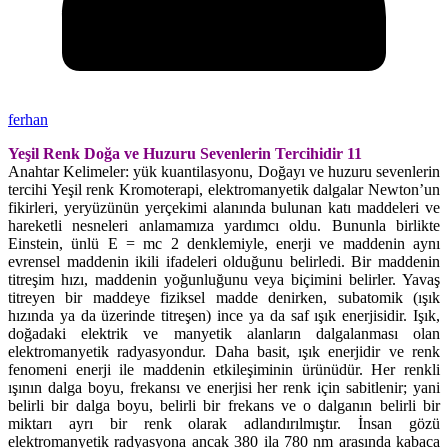
ferhan
Yeşil Renk Doğa ve Huzuru Sevenlerin Tercihidir 11
Anahtar Kelimeler: yük kuantilasyonu, Doğayı ve huzuru sevenlerin
tercihi Yeşil renk Kromoterapi, elektromanyetik dalgalar Newton’un
fikirleri, yeryüzünün yerçekimi alanında bulunan katı maddeleri ve
hareketli nesneleri anlamamıza yardımcı oldu. Bununla birlikte
Einstein, ünlü E = mc 2 denklemiyle, enerji ve maddenin aynı
evrensel maddenin ikili ifadeleri olduğunu belirledi. Bir maddenin
titreşim hızı, maddenin yoğunluğunu veya biçimini belirler. Yavaş
titreyen bir maddeye fiziksel madde denirken, subatomik (ışık
hızında ya da üzerinde titreşen) ince ya da saf ışık enerjisidir. Işık,
doğadaki elektrik ve manyetik alanların dalgalanması olan
elektromanyetik radyasyondur. Daha basit, ışık enerjidir ve renk
fenomeni enerji ile maddenin etkileşiminin ürünüdür. Her renkli
ışının dalga boyu, frekansı ve enerjisi her renk için sabitlenir; yani
belirli bir dalga boyu, belirli bir frekans ve o dalganın belirli bir
miktarı ayrı bir renk olarak adlandırılmıştır. İnsan gözü
elektromanyetik radyasyona ancak 380 ila 780 nm arasında kabaca