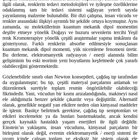
ilgili olarak, renklerin tedavi metodolojileri ve iyileşme özelliklerine
odaklanmış tam bir tedavi sistemi sağlayan yeterli sayıda
yayınlanmış malzeme bulunabilir. Bir dizi çalışma, insan vücudu ve
renkler arasındaki ilişkiyi ayrıntılı bir şekilde ortaya koymuştur. Aynı
zamanda, su moleküllerinin kuantum mekanik dipol momentini
deşifre etmeye yönelik Doğayı ve huzuru sevenlerin tercihi Yeşil
renk Kromoterapiye yönelik çeşitli araştırmalar yapma imkânını da
gösteriyoruz. Farklı renklerin absorbe edilmesiyle sonuçlanan
kuantum mekanik dipol momenti, yük nicemleme fenomeni üretir.
Bu derleme, elektromanyetik radyasyon / enerji alanında bilim
gelişiminin bu eski teorinin yeni boyutlarını keşfetmede çok yararlı
olabileceğini göstermektedir.
Gözlenebilirle sınırlı olan Newton konseptleri, çağdaş tıp tarafından
da uygulanmıştır; bu tıp, çeşitli materyal parçalarını anlamak ve
düzenlemek suretiyle toplam resmin öngörülebilir olabileceği
fikrindedir. Yani, vücudun bir kısmı arızalandığında, makineyi nasıl
ele aldığımızla benzer şekilde çıkarılır veya değiştirilir. Alternatif
olarak, genellikle negatif yan etkilere neden olan kimyasal maddeler
ile işlenir. Basitçe belirtmek gerekirse, çağdaş tıp semptomları ve
etkileri incelemekte ya da bunları bastırmaktadır, ancak kendisi
gerçek kaynaklı hastalıklı yaşam enerjileri ile ilgili değildir.
Einstein’ın yaklaşımı, insan vücudunu, kimyasal parçaların bir
birleşimi olarak değil, evrenin elektromanyetik / enerji sistemi ile
uyum içinde çalışan toplam ve eksiksiz bir sistem olarak ele