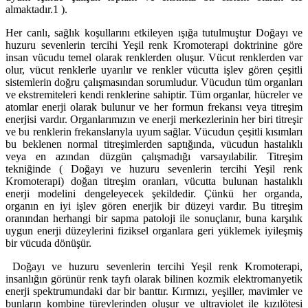
almaktadır.1 ).
Her canlı, sağlık koşullarını etkileyen ışığa tutulmuştur Doğayı ve
huzuru sevenlerin tercihi Yeşil renk Kromoterapi doktrinine göre
insan vücudu temel olarak renklerden oluşur. Vücut renklerden var
olur, vücut renklerle uyarılır ve renkler vücutta işlev gören çeşitli
sistemlerin doğru çalışmasından sorumludur. Vücudun tüm organları
ve ekstremiteleri kendi renklerine sahiptir. Tüm organlar, hücreler ve
atomlar enerji olarak bulunur ve her formun frekansı veya titreşim
enerjisi vardır. Organlarımızın ve enerji merkezlerinin her biri titreşir
ve bu renklerin frekanslarıyla uyum sağlar. Vücudun çeşitli kısımları
bu beklenen normal titreşimlerden saptığında, vücudun hastalıklı
veya en azından düzgün çalışmadığı varsayılabilir. Titreşim
tekniğinde ( Doğayı ve huzuru sevenlerin tercihi Yeşil renk
Kromoterapi) doğan titreşim oranları, vücutta bulunan hastalıklı
enerji modelini dengeleyecek şekildedir. Çünkü her organda,
organın en iyi işlev gören enerjik bir düzeyi vardır. Bu titreşim
oranından herhangi bir sapma patoloji ile sonuçlanır, buna karşılık
uygun enerji düzeylerini fiziksel organlara geri yüklemek iyileşmiş
bir vücuda dönüşür.
Doğayı ve huzuru sevenlerin tercihi Yeşil renk Kromoterapi,
insanlığın görünür renk tayfı olarak bilinen kozmik elektromanyetik
enerji spektrumundaki dar bir banttır. Kırmızı, yeşiller, mavimler ve
bunların kombine türevlerinden oluşur ve ultraviolet ile kızılötesi