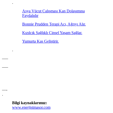
.
Asya Vücut Çalışması Kan Dolaşımına
Faydalıdır
Bonnie Prudden Terapi Acı, Ağrıyı Alır.
Kızılcık Sağlıklı Cinsel Yaşam Sağlar.
Yumurta Kas Geliştirir.
.
—–
—–
—-
.
Bilgi kaynaklarımız:
www.enerjistmasor.com